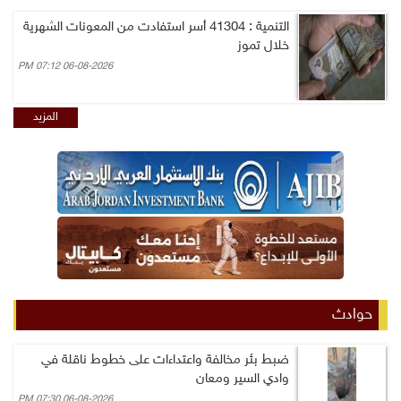
التنمية : 41304 أسر استفادت من المعونات الشهرية
خلال تموز
06-08-2026 07:12 PM
المزيد
حوادث
ضبط بئر مخالفة واعتداءات على خطوط ناقلة في
وادي السير ومعان
06-08-2026 07:30 PM