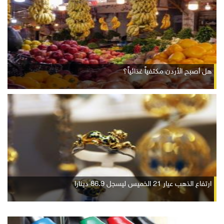
هل أصبح الأردن مكتفياً غذائياً؟
ارتفاع الذهب عيار 21 الخميس ليسجل 86.9 دينارا