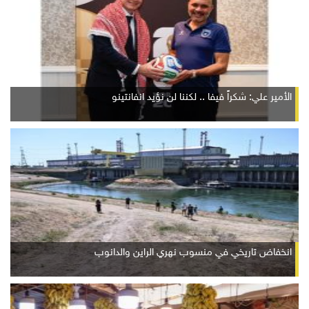
الأمير علي: شكراً فيفا .. لكننا لن نؤيد انفانتينو
انخفاض تاريخي في منسوب نهري الراين والدانوب