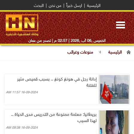
الرئيسية
|
ارسل خبراً
|
من نحن
|
البحث
Toggle
navigation
الخميس ,06 آب ,2026 |
02:57 م
| تصدر من عمان
الرئيسية
منوعات وغرائب
إدانة رجل في هونغ كونغ .. بسبب قميص مثير
للفتنة
16-09-2024 11:57 AM
بريطانيا: معلمة ممنوعة من التدريس مدى الحياة ..
لهذا السبب
16-09-2024 09:38 AM