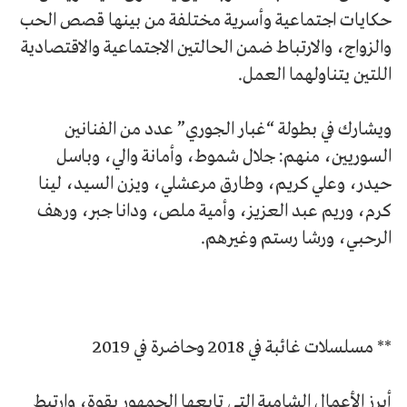
حكايات اجتماعية وأسرية مختلفة من بينها قصص الحب
والزواج، والارتباط ضمن الحالتين الاجتماعية والاقتصادية
اللتين يتناولهما العمل.
ويشارك في بطولة “غبار الجوري” عدد من الفنانين
السوريين، منهم: جلال شموط، وأمانة والي، وباسل
حيدر، وعلي كريم، وطارق مرعشلي، ويزن السيد، لينا
كرم، وريم عبد العزيز، وأمية ملص، ودانا جبر، ورهف
الرحبي، ورشا رستم وغيرهم.
** مسلسلات غائبة في 2018 وحاضرة في 2019
أبرز الأعمال الشامية التي تابعها الجمهور بقوة، وارتبط