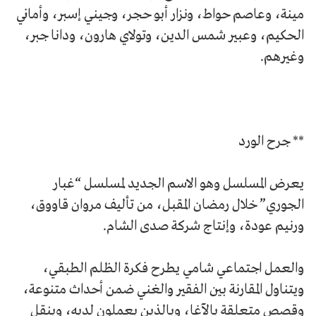
مينة، وعاصم حواط، ونزار أبو حجر، وجيني إسبر، وأماني
الحكيم، وعبير شمس الدين، وتولاي هارون، ودانا جبر،
وغيرهم.
** جرح الورد
يعرض المسلسل وهو الاسم الجديد لمسلسل “غبار
الجوري” خلال رمضان المقبل، من تأليف مروان قاووق،
ورنيم عودة، وإنتاج شركة صدى الشام.
والعمل اجتماعي شامي يطرح فكرة الظلم الطبقي،
ويتناول المقارنة بين الفقير والغني ضمن أحداث متنوعة،
وقصص متعلقة بالآغا، وبالذين يعملون لديه، وينقل