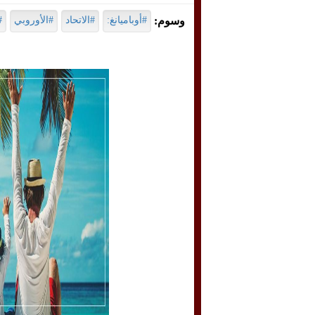
وسوم:
#أوباميانغ:
#الاتحاد
#الأوروبي
#