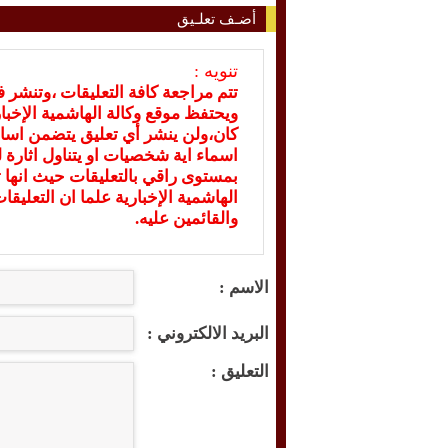
أضـف تعلـيق
تنويه :
تتم مراجعة كافة التعليقات ،وتنشر 
ويحتفظ موقع وكالة الهاشمية الإخ
كان،ولن ينشر أي تعليق يتضمن اسا
اسماء اية شخصيات او يتناول اثارة لل
بمستوى راقي بالتعليقات حيث انها ت
الهاشمية الإخبارية علما ان التعليق
والقائمين عليه.
الاسم :
البريد الالكتروني :
التعليق :