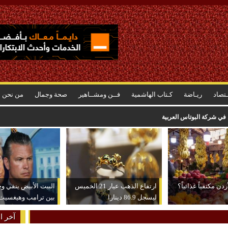
ـتصاد
ريـاضة
كـتاب الهاشمية
فــن ومشــاهير
صحة وجمال
من نحن
ن في شركة البوتاس العربية
دن مكتفياً غذائياً؟
ارتفاع الذهب عيار 21 الخميس
البيت الأبيض ينفي و
ليسجل 86.9 دينارا
بين ترامب وهيغسيث
آخر ال