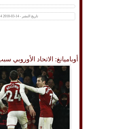
تاريخ النشر - 14-03-2018 11:14 AM عدد المشاهدات 383 | عدد التعليقات 0
أوباميانغ: الاتحاد الأوروبي سب