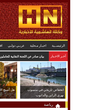
الرئيســية
اخبـار مـحلية
عربـي دولـي
اق
آخـر الاخـبار
بيان صادر عن اللجنة النقابية للعاملي
انخفاض تاريخي في منسوب
هل أصبح الأر
نهري الراين والدانوب
رياضة