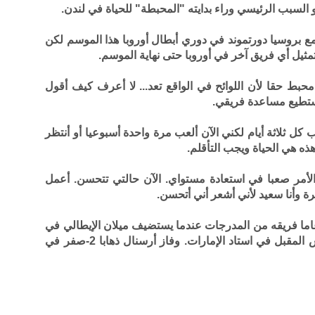
 السبب الرئيسي وراء بدايته "المحبطة" للحياة في لندن.
مع بروسيا دورتموند في دوري أبطال أوروبا هذا الموسم لكن
تمثيل أي فريق آخر في أوروبا حتى نهاية الموسم.
ا محبط حقا لأن اللوائح في الواقع تعد... لا أعرف كيف أقول
 أستطيع مساعدة فريقي.
ل ثلاثة أيام لكني الآن ألعب مرة واحدة أسبوعيا أو أنتظر
هذه هي الحياة ويجب التأقلم.
الأمر صعبا في استعادة مستواي. الآن حالتي تتحسن. أعمل
رة وأنا سعيد لأني أشعر أني أتحسن.
تابع المهاجم الغابوني البالغ عمره 28 عاما فريقه من المدرجات عندما يستضيف ميلان الإيطالي في
إياب دور 16 بالدوري الأوروبي يوم الخميس المقبل في استاد الإمارات. وفاز أرسنال ذهابا 2-صفر في