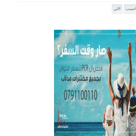
سبب
#لي