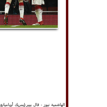
الهاشمية نيوز -
قال بيير-إيمريك أوباميان