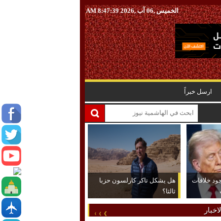
الخميس ,06 آب ,2026
8:47:40 AM
ارسل خبراً
جود خلافات
هل يشكل تاكر كارلسون حزبا
ثالثا؟
اخبار