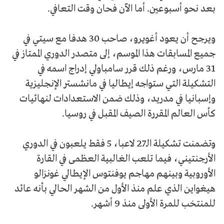
بعد نحو أسبوعين. أما الآن فحان وقت التعافي.
ويرجح أن يعود أغويرو، صاحب 30 هدفا مع سيتي في
جميع المسابقات هذا الموسم، إلى متصدر الدوري الممتاز في
31 مارس، ورغم ذلك قرر سامباولي إدراج اسمه في
التشكيلة التي ستواجه إيطاليا في مانشستر الإنجليزية
وإسبانيا في مدريد، وذلك ضمن الاستعدادات لنهائيات
كأس العالم المقررة الصيف المقبل في روسيا.
وتضمنت تشكيلة الـ27 لاعبا، 5 فقط يلعبون في الدوري
الأرجنتيني، فيما تلعب الغالبية العظمى في القارة
الأوروبية وبينهم مهاجم يوفنتوس الإيطالي غونزالو
هيغواين الذي علم منذ الأول من الشهر الحالي بأنه عائد
للمنتخب للمرة الأولى منذ 9 أشهر.