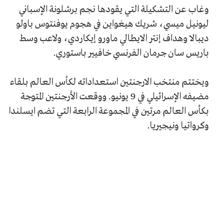
وغاب عن التشكيلة التي يقودها نجم برشلونة الإسباني
ليونيل ميسي، شريك هيغواين في هجوم يوفنتوس باولو
ديبالا وهداف إنتر الايطالي ماورو إيكاردي، ولاعب وسط
باريس سان جرمان الفرنسي خافيير باستوري.
ويختتم منتخب الارجنتين استعداداته لكأس العالم بلقاء
مضيفه الإسرائيلي في 9 يونيو. ووقعت الأرجنتين المتوجة
بكأس العالم مرتين في المجموعة الرابعة التي تضم ايسلندا
وكرواتيا ونيجيريا.