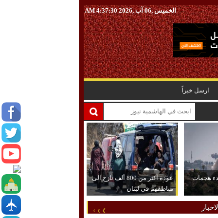
الخميس ,06 آب ,2026
4:37:31 AM
ارسل خبراً
دء هجمات
عودة أكثر من 800 ألف نازح الى
مناطقهم في لبنان
اخبار