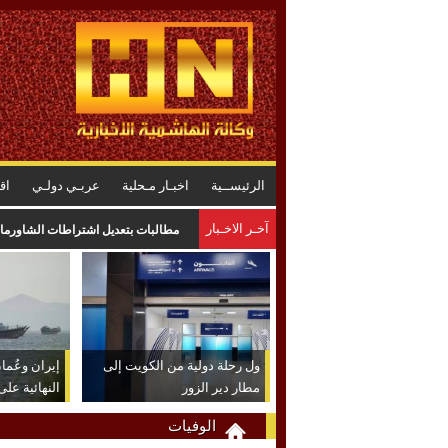
الرئيســية
اخبـار مـحلية
عربـي دولـي
اق
آخـر الاخـبار
مطالبات بتعديل اشتراطات الشاورما 
ول رحلة دولية من الكويت إلى
إيران وعُم
مطار دير الزور
النهائية عل
الوفيات