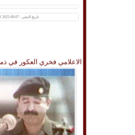
تاريخ النشر - 07-09-2025 06:51 AM عدد المشاهدات 41 | عدد التعليقات 0
الاعلامي فخري العكور في ذمة