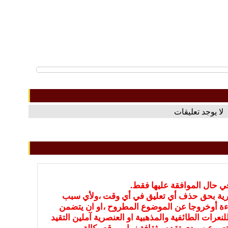
لا يوجد تعليقات
في حال الموافقة عليها فقط.
بارية بحق حذف أي تعليق في أي وقت ،ولأي سبب
ءة أوخروجا عن الموضوع المطروح ،او ان يتضمن
نعرات الطائفية والمذهبية او العنصرية آملين التقيد