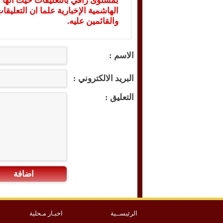
بمستوى راقي بالتعليقات حيث انها ت
الهاشمية الإخبارية علما ان التعليق
والقائمين عليه.
الاسم :
البريد الالكتروني :
التعليق :
اضافة
الرئيســية
اخبـار مـحلية