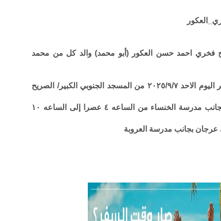
ري_العكور
حاج فخري احمد حسن العكور (أبو محمد) والد كل من محمد
وسيشيع جثمانه الطاهر من بعد صلاة عصر اليوم الاحد ٢٠٢٥/٩/٧ من المسجد الجنوبي الكبير/ الصريح
تقبل التعازي للرجال في مضافة العكور بجانب مدرسة الخنساء من الساعه ٤ عصرا إلى الساعه ١٠
 عرجان بجانب مدرسة العروبة