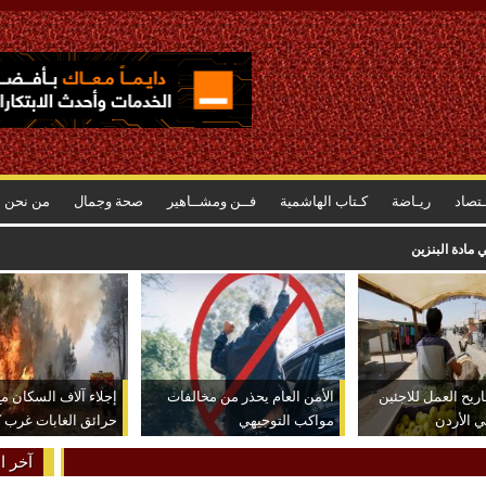
ـتصاد
ريـاضة
كـتاب الهاشمية
فــن ومشــاهير
صحة وجمال
من نحن
5 آلاف متر مكعب يوميا
يح العمل للاجئين
الأمن العام يحذر من مخالفات
إجلاء آلاف السكان م
 الأردن
مواكب التوجيهي
حرائق الغابات غرب ك
آخر ال