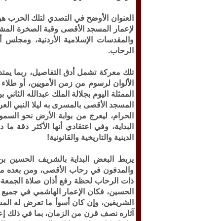
العنوان الأوضح في التصدي لتلك الحرب هو 
لإعمار المسجد الأقصى وقبة الصخرة المشر
والمقدسات الإسلامية الأردنية، ومجلس
الرحاب.
تلك معركة تشمل أدق التفاصيل، ربما يمتد 
الألوان لرسوم من زمن الأمويين، أو طلاء ي
الممثلة اليوم بجلالة الملك عبدالله الثاني
المسجد الأقصى بالمسرى به ليلا النبي ال
الحرام، ليعرج من بوابة الأرض نحو السموا
البداية، وفي اعتقادي أنها الأكثر دقة م
الدينية والتاريخية والقانونية!
يربط البعض البداية بالشريف الحسين بن 
والمدفون في رحاب الأقصى، ومن بعده ملو
ذات الرحاب لحظة رفع أذان صلاة الجمعة، ف
الحسين، فكان الإعمار الهاشمي في جميع مر
آثاره نصف قرن من الزمان، بما في ذلك إعاد