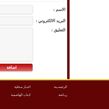
الاسم :
البريد الالكتروني :
التعليق :
اضافة
الرئيســية
اخبـار مـحلية
ريـاضة
كـتاب الهاشمية