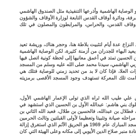
الوصاية الهاشمية وأذرعها التنفيذية مثل الصندوق الهاشمي
فة، ودائرة أوقاف القدس التابعة لوزارة الأوقاف والشؤون
 أوقاف القدس، والحراس، والمرابطون والمصلون في تلك
النزاع عدة أيام لتثبيت بلاطة هنا، وحجر هناك، وريشة تعيد
عيد البهاء للجدران من أزمنة كثيرة، لكن الوصاية الهاشمية
 بن الحسين تمتد في أعمق معانيها إلى لحظة كونية اتصل فيها
عربي الهاشمي، سيدنا محمد صلى الله عليه وسلم من المسجد
ت العلا، فإذا كان لا بد من تحديد زمني للوصاية فتلك هي
ا دامت تلك المعركة تستهدف وجود المسجد الأقصى برمزيته
علي طيب الله ثراه الذي تولى الإعمار الهاشمي الأول،
ك بني هاشم: عبدالله الأول بن الحسين الذي استشهد في
طلال بن عبدالله، فالحسين بن طلال، فعبد الله الثاني بن
احله صيانة وتثبيتا وتعظيما لأولى القبلتين وثالث الحرمين
الشريفين، وإن كان أسوأ ما تعرض له المسجد المبارك عام 1969 هو الحريق الآثم الذي استغرق إزالة
ة منبر صلاح الدين الأيوبي إلى مكانه وعلى الهيئة التي كان