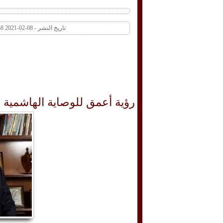
تاريخ النشر - 08-02-2021 09:58 AM عدد المشاهدات 276 | عدد التعليقات 0
رؤية أعمق للوصاية الهاشمية