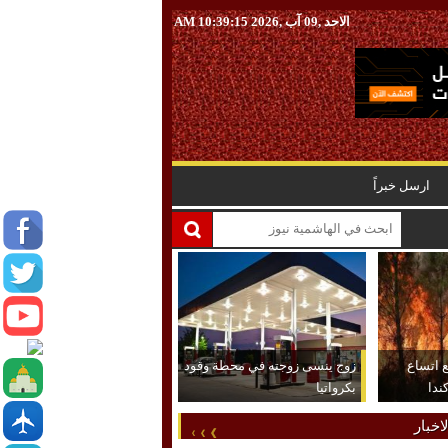
الاحد ,09 آب ,2026
10:39:16 AM
ارسل خبراً
ع اتساع
زوج ينسى زوجته في محطة وقود
ندا
بكرواتيا
اخبار