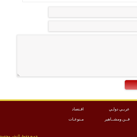
عربـي دولـي
اقـتصاد
فــن ومشــاهير
مـنوعـات
جميع حقوق النشر محفوظة 