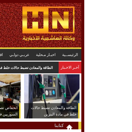
الرئيســية
اخبـار مـحلية
عربـي دولـي
اق
آخـر الاخـبار
اعتداء كبير على خط مياه الديسي يتسبب بتسرب نحو 
الطاقة والمعادن تضبط حالات
انخفاض تصار
خلط في مادة البنزين
السوريين في
كتابنا