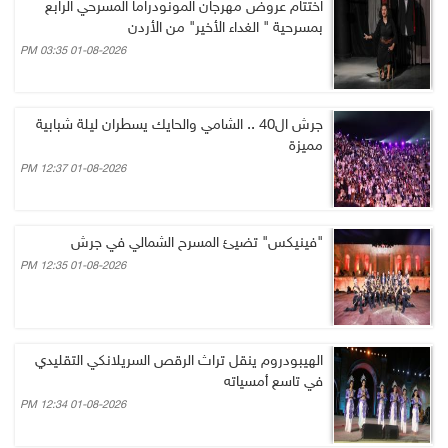
اختتام عروض مهرجان المونودراما المسرحي الرابع
بمسرحية " الغداء الأخير" من الأردن
01-08-2026 03:35 PM
جرش ال40 .. الشامي والحايك يسطران ليلة شبابية
مميزة
01-08-2026 12:37 PM
"فينيكس" تضيئ المسرح الشمالي في جرش
01-08-2026 12:35 PM
الهيبودروم ينقل تراث الرقص السريلانكي التقليدي
في تاسع أمسياته
01-08-2026 12:34 PM