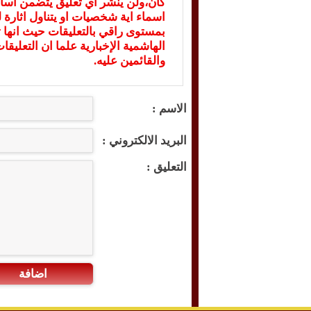
كان،ولن ينشر أي تعليق يتضمن اسا
اسماء اية شخصيات او يتناول اثارة لل
بمستوى راقي بالتعليقات حيث انها ت
الهاشمية الإخبارية علما ان التعليق
والقائمين عليه.
الاسم :
البريد الالكتروني :
التعليق :
اضافة