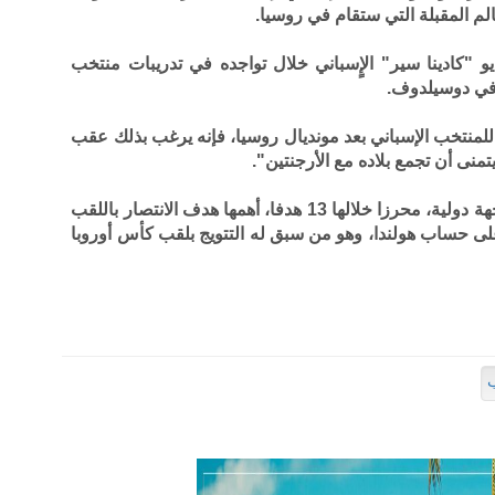
م المقبلة التي ستقام في روسيا.
و "كادينا سير" الإٍسباني خلال تواجده في تدريبات منتخب
ة في دوسيلدوف.
اع للمنتخب الإسباني بعد مونديال روسيا، فإنه يرغب بذلك عقب
تمنى أن تجمع بلاده مع الأرجنتين".
وارتدى إنييستا قميص إسبانيا في 123 مواجهة دولية، محرزا خلالها 13 هدفا، أهمها هدف الانتصار باللقب
المي في مونديال جنوب إفريقيا 2010 على حساب هولندا، وهو من سبق له التتويج بلقب كأس أوروبا
ب