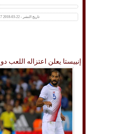
تاريخ النشر - 22-03-2018 10:47 AM عدد المشاهدات 434 | عدد التعليقات 0
إنييستا يعلن اعتزاله اللعب دولي