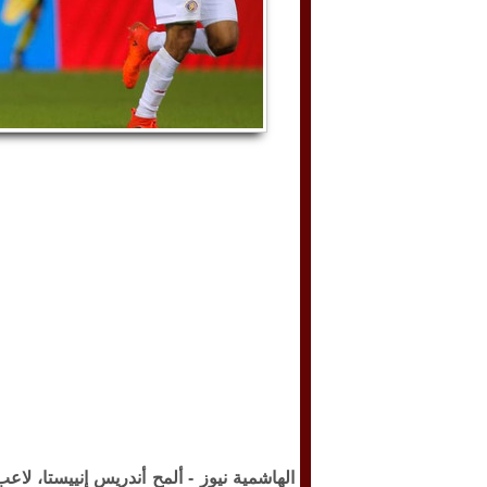
الهاشمية نيوز -
ألمح أندريس إنييستا، لاعب