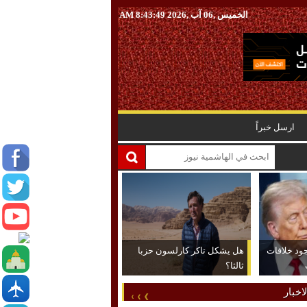
الخميس ,06 آب ,2026
8:43:50 AM
ارسل خبراً
جود خلافات
هل يشكل تاكر كارلسون حزبا
ثالثا؟
اخبار