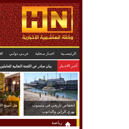
الرئيســية
اخبـار مـحلية
عربـي دولـي
اق
آخـر الاخـبار
بيان صادر عن اللجنة النقابية للعاملي
انخفاض تاريخي في منسوب
هل أصبح الأر
نهري الراين والدانوب
رياضة