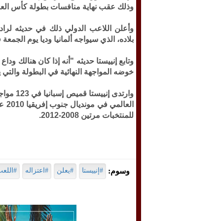
وذلك عقب نهاية منافسات بطولة كأس العال
وأعلن اللاعب الدولي ذلك في حديثه لرادي
بلاده، الذي سيواجه ألمانيا وديا يوم الجمع
وتابع إنييستا حديثه "أنه إذا كان هنالك ود
خوضه المواجهة النهائية في البطولة والتي ي
الع
للمنتخبات مرتين 2008-2012.
وسوم:
#إنييستا
#يعلن
#اعتزاله
#اللع