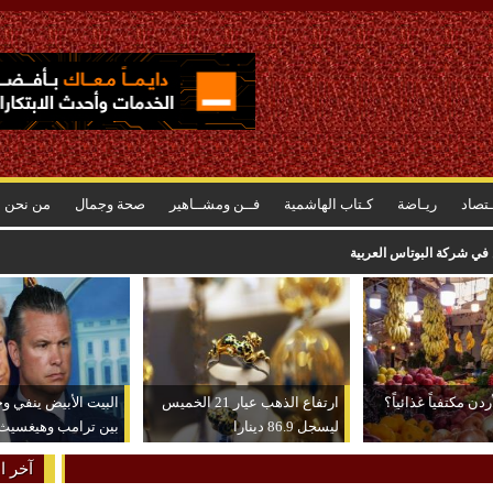
ـتصاد
ريـاضة
كـتاب الهاشمية
فــن ومشــاهير
صحة وجمال
من نحن
ن في شركة البوتاس العربية
دن مكتفياً غذائياً؟
ارتفاع الذهب عيار 21 الخميس
البيت الأبيض ينفي و
ليسجل 86.9 دينارا
بين ترامب وهيغسيث
آخر ال