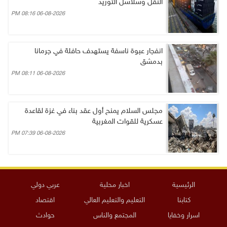
النقل وسلاسل التوريد
06-08-2026 08:16 PM
انفجار عبوة ناسفة يستهدف حافلة في جرمانا
بدمشق
06-08-2026 08:11 PM
مجلس السلام يمنح أول عقد بناء في غزة لقاعدة
عسكرية للقوات المغربية
06-08-2026 07:39 PM
الرئيسية
اخبار محلية
عربي دولي
كتابنا
التعليم والتعليم العالي
اقتصاد
اسرار وخفايا
المجتمع والناس
حوادث