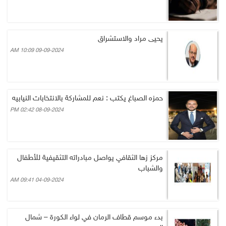
يحيى مراد والاستشراق
09-09-2024 10:09 AM
حمزه الصباغ يكتب : نعم للمشاركة بالانتخابات النيابيه
08-09-2024 02:42 PM
مركز زها الثقافي يواصل مبادراته التثقيفية للأطفال
والشباب
04-09-2024 09:41 AM
بدء موسم قطاف الرمان في لواء الكورة – شمال