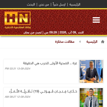
الرئيسية
|
ارسل خبراً
|
من نحن
|
البحث
Toggle
navigation
الاحد ,09 آب ,2026 |
09:28 ص
| تصدر من عمان
الرئيسية
مقالات مختارة
غزة .. الضحية الأولى للحرب هي الحقيقة
13-09-2024 03:31 PM
حَــكَــايـــا فِـــنــجـــان قَـــهــوَتـــي (19) نَــظَـــرِيَّــــة التَّـــمَـــرُّد
12-09-2024 09:27 AM