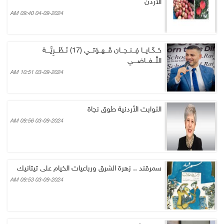
الاردن
04-09-2024 09:40 AM
حَــكَــايـــا فِـــنــجـــان قَـــهــوَتـــي (17) نَــظَـــرِيَّــــة
التَّـــغـــاضــــي
03-09-2024 10:51 AM
الثوابت الأردنية طوق نجاة
03-09-2024 09:56 AM
سمرقند .. زهرة الشرق ورباعيات الخيام على تيتانيك
03-09-2024 09:53 AM