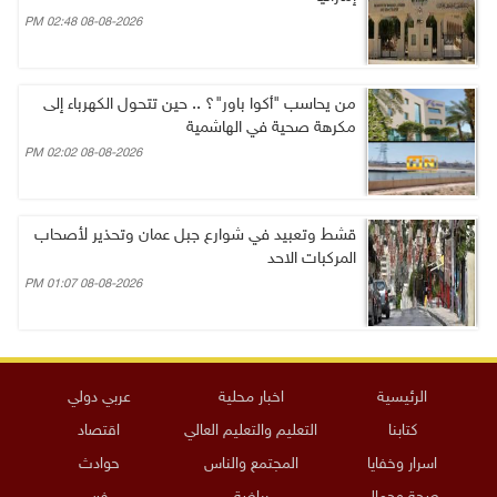
08-08-2026 02:48 PM
من يحاسب "أكوا باور"؟ .. حين تتحول الكهرباء إلى
مكرهة صحية في الهاشمية
08-08-2026 02:02 PM
قشط وتعبيد في شوارع جبل عمان وتحذير لأصحاب
المركبات الاحد
08-08-2026 01:07 PM
الرئيسية
اخبار محلية
عربي دولي
كتابنا
التعليم والتعليم العالي
اقتصاد
اسرار وخفايا
المجتمع والناس
حوادث