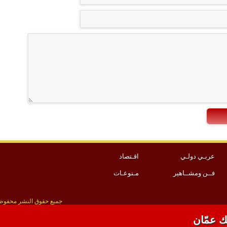
عربـي دولـي
اقـتصاد
فــن ومشــاهير
مـنوعـات
جميع حقوق النشر محفوظة 
ك عمّان
برمجة و