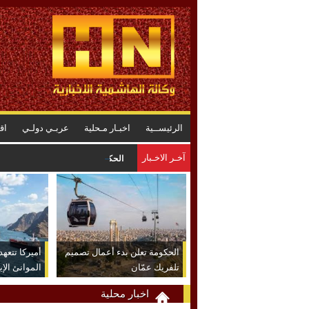
الرئيســية
اخبـار مـحلية
عربـي دولـي
اق
آخـر الاخـبار
الحكومة الاردنية تكشف حصاد 6 أشهر من التحديث الاقتصادي
الحكومة تعلن بدء أعمال تصميم
أميركا تتعه
تلفريك عمّان
الموانئ الإي
الاتفاق
اخبار محلية