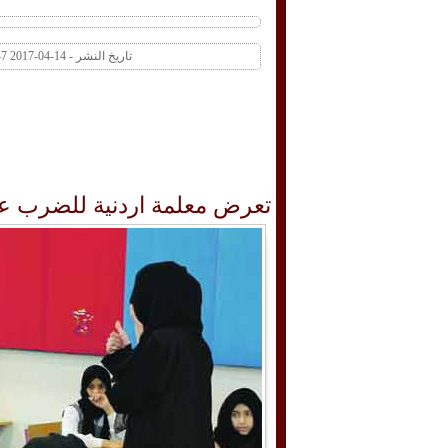
تاريخ النشر - 14-04-2017 09:47 AM عدد المشاهدات 457 | عدد التعليقات 0
تعرض معلمة اردنية للضرب على