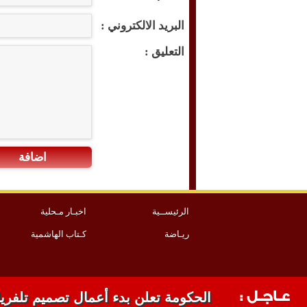
البريد الالكتروني :
التعليق :
اضافة
الرئيســية
اخبـار مـحلية
ريـاضة
كـتاب الهاشمية
عـاجـل :
الحكومة تعلن بدء أعمال تصميم تلفري