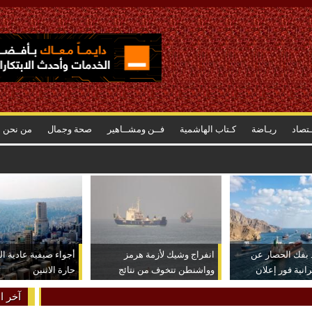
ـتصاد
ريـاضة
كـتاب الهاشمية
فــن ومشــاهير
صحة وجمال
من نحن
د بفك الحصار عن
انفراج وشيك لأزمة هرمز
أجواء صيفية عادية ا
رانية فور إعلان
وواشنطن تتخوف من نتائج
حارة الاثنين
عكسية للتصعيد
آخر ال