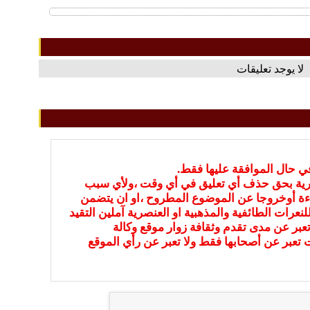
لا يوجد تعليقات
في حال الموافقة عليها فقط.
بارية بحق حذف أي تعليق في أي وقت ،ولأي سبب
ءة أوخروجا عن الموضوع المطروح ،او ان يتضمن
نعرات الطائفية والمذهبية او العنصرية آملين التقيد
عبر عن مدى تقدم وثقافة زوار موقع وكالة
ات تعبر عن أصحابها فقط ولا تعبر عن رأي الموقع