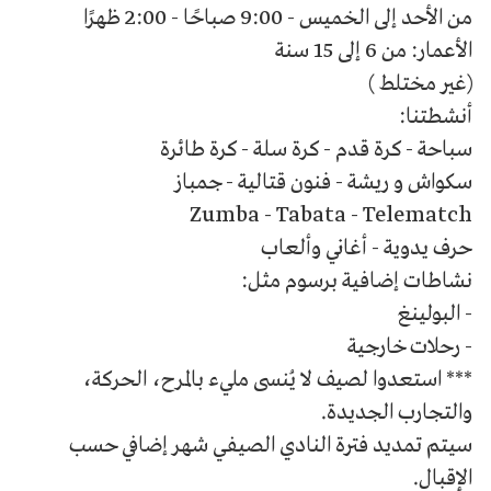
من الأحد إلى الخميس - 9:00 صباحًا - 2:00 ظهرًا
الأعمار: من 6 إلى 15 سنة
(غير مختلط )
أنشطتنا:
سباحة - كرة قدم - كرة سلة - كرة طائرة
سكواش و ريشة - فنون قتالية - جمباز
Zumba - Tabata - Telematch
حرف يدوية - أغاني وألعاب
نشاطات إضافية برسوم مثل:
- البولينغ
- رحلات خارجية
*** استعدوا لصيف لا يُنسى مليء بالمرح، الحركة،
والتجارب الجديدة.
سيتم تمديد فترة النادي الصيفي شهر إضافي حسب
الإقبال.