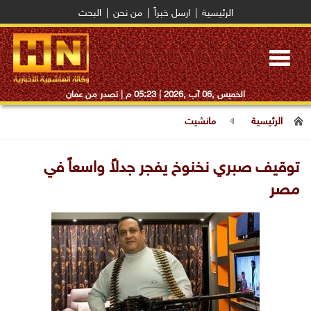
الرئيسية
|
ارسل خبراً
|
من نحن
|
البحث
Toggle
navigation
الخميس ,06 آب ,2026 |
05:23 م
| تصدر من عمان
الرئيسية
مانشيت
توقيف صبري نخنوخ يفجر جدلاً واسعاً في
مصر