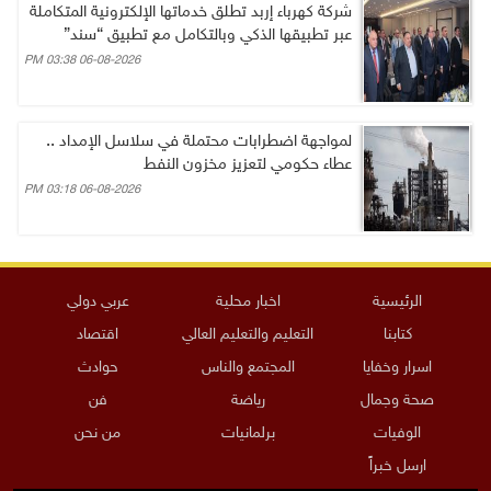
شركة كهرباء إربد تطلق خدماتها الإلكترونية المتكاملة
عبر تطبيقها الذكي وبالتكامل مع تطبيق “سند”
06-08-2026 03:38 PM
لمواجهة اضطرابات محتملة في سلاسل الإمداد ..
عطاء حكومي لتعزيز مخزون النفط
06-08-2026 03:18 PM
الرئيسية
اخبار محلية
عربي دولي
كتابنا
التعليم والتعليم العالي
اقتصاد
اسرار وخفايا
المجتمع والناس
حوادث
صحة وجمال
رياضة
فن
الوفيات
برلمانيات
من نحن
ارسل خبراً