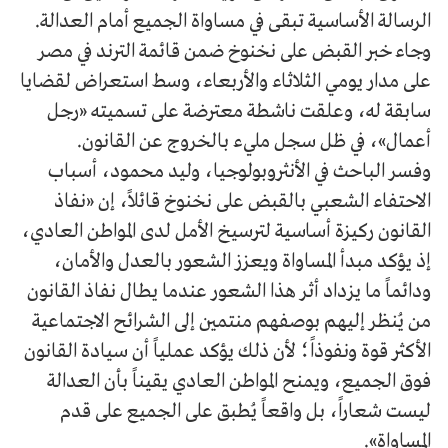
الرسالة الأساسية تبقى في مساواة الجميع أمام العدالة.
وجاء خبر القبض على نخنوخ ضمن قائمة الترند في مصر
على مدار يومي الثلاثاء والأربعاء، وسط استعراض لقضايا
سابقة له، وعلقت ناشطة معترضة على تسميته «رجل
أعمال»، في ظل سجل مليء بالخروج عن القانون.
وفسر الباحث في الأنثروبولوجيا، وليد محمود، أسباب
الاحتفاء الشعبي بالقبض على نخنوخ قائلاً، إن «نفاذ
القانون ركيزة أساسية لترسيخ الأمل لدى المواطن العادي،
إذ يؤكد مبدأ المساواة ويعزز الشعور بالعدل والأمان،
ودائماً ما يزداد أثر هذا الشعور عندما يطال نفاذ القانون
من يُنظر إليهم بوصفهم منتمين إلى الشرائح الاجتماعية
الأكثر قوة ونفوذاً؛ لأن ذلك يؤكد عملياً أن سيادة القانون
فوق الجميع، ويمنح المواطن العادي يقيناً بأن العدالة
ليست شعاراً، بل واقعاً يُطبق على الجميع على قدم
المساواة».