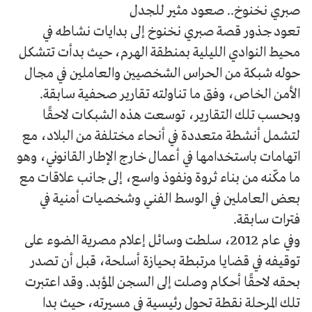
صبري نخنوخ.. صعود مثير للجدل
تعود جذور قصة صبري نخنوخ إلى بدايات نشاطه في
محيط النوادي الليلية بمنطقة الهرم، حيث بدأت تتشكل
حوله شبكة من الحراس الشخصيين والعاملين في مجال
الأمن الخاص، وفق ما تناولته تقارير صحفية سابقة.
وبحسب تلك التقارير، توسعت هذه الشبكات لاحقًا
لتشمل أنشطة متعددة في أنحاء مختلفة من البلاد، مع
اتهامات باستخدامها في أعمال خارج الإطار القانوني، وهو
ما مكّنه من بناء ثروة ونفوذ واسع، إلى جانب علاقات مع
بعض العاملين في الوسط الفني وشخصيات أمنية في
فترات سابقة.
وفي عام 2012، سلطت وسائل إعلام مصرية الضوء على
توقيفه في قضايا مرتبطة بحيازة أسلحة، قبل أن تصدر
بحقه لاحقًا أحكام وصلت إلى السجن المؤبد. وقد اعتبرت
تلك المرحلة نقطة تحول رئيسية في مسيرته، حيث بدا