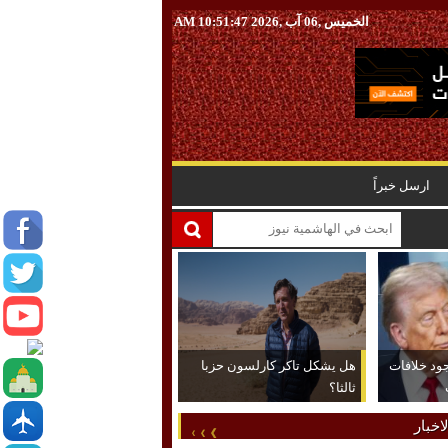
الخميس ,06 آب ,2026
10:51:48 AM
ارسل خبراً
جود خلافات
هل يشكل تاكر كارلسون حزبا
ثالثا؟
اخبار