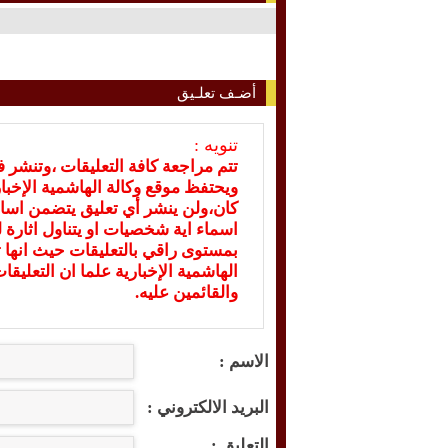
أضـف تعلـيق
تنويه :
تتم مراجعة كافة التعليقات ،وتنشر 
ويحتفظ موقع وكالة الهاشمية الإخ
كان،ولن ينشر أي تعليق يتضمن اسا
اسماء اية شخصيات او يتناول اثارة لل
بمستوى راقي بالتعليقات حيث انها ت
الهاشمية الإخبارية علما ان التعليق
والقائمين عليه.
الاسم :
البريد الالكتروني :
التعليق :