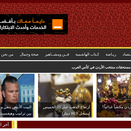
ـتصاد
ريـاضة
كـتاب الهاشمية
فــن ومشــاهير
صحة وجمال
من نحن
دن مكتفياً غذائياً؟
ارتفاع الذهب عيار 21 الخميس
البيت الأبيض ينفي و
ليسجل 86.9 دينارا
بين ترامب وهيغسيث
آخر ال