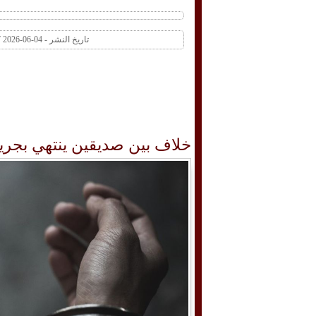
تاريخ النشر - 04-06-2026 09:57 AM عدد المشاهدات 2 | عدد التعليقات 0
خلاف بين صديقين ينتهي بجري