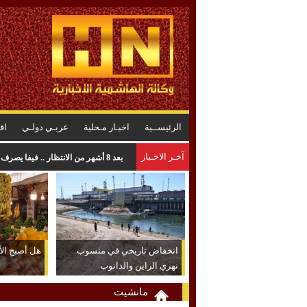
الرئيســية
اخبـار مـحلية
عربـي دولـي
اق
آخـر الاخـبار
بعد 8 أشهر من الانتظار .. فيفا يصرف مستحقات منتخب الأردن في كأس العرب
انخفاض تاريخي في منسوب
هل أصبح الأر
نهري الراين والدانوب
مانشيت