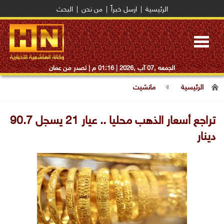
الرئيسية
|
ارسل خبراً
|
من نحن
|
البحث
Toggle
navigation
الجمعه ,07 آب ,2026 |
01:16 م
| تصدر من عمان
الرئيسية
مانشيت
تراجع أسعار الذهب محليا .. عيار 21 يسجل 90.7
دينار