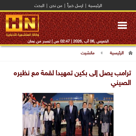
الرئيسية
|
ارسل خبراً
|
من نحن
|
البحث
Toggle
navigation
الخميس ,06 آب ,2026 |
02:47 ص
| تصدر من عمان
الرئيسية
مانشيت
ترامب يصل إلى بكين تمهيدا لقمة مع نظيره
الصيني