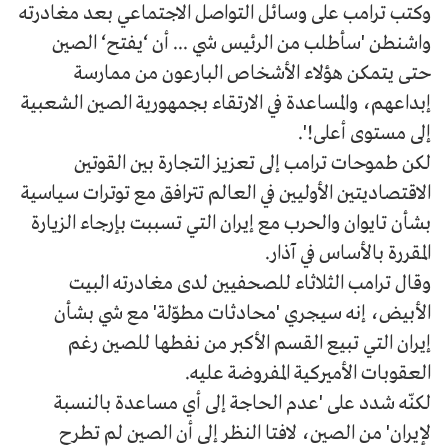
وكتب ترامب على وسائل التواصل الاجتماعي بعد مغادرته
واشنطن 'سأطلب من الرئيس شي ... أن ‘يفتح‘ الصين
حتى يتمكن هؤلاء الأشخاص البارعون من ممارسة
إبداعهم، والمساعدة في الارتقاء بجمهورية الصين الشعبية
إلى مستوى أعلى!'.
لكن طموحات ترامب إلى تعزيز التجارة بين القوتين
الاقتصاديتين الأوليين في العالم تترافق مع توترات سياسية
بشأن تايوان والحرب مع إيران التي تسببت بإرجاء الزيارة
المقررة بالأساس في آذار.
وقال ترامب الثلاثاء للصحفيين لدى مغادرته البيت
الأبيض، إنه سيجري 'محادثات مطوّلة' مع شي بشأن
إيران التي تبيع القسم الأكبر من نفطها للصين رغم
العقوبات الأميركية المفروضة عليه.
لكنّه شدد على 'عدم الحاجة إلى أي مساعدة بالنسبة
لإيران' من الصين، لافتا النظر إلى أن الصين لم تطرح