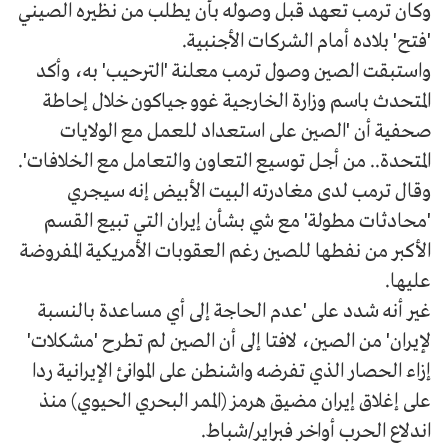
وكان ترمب تعهد قبل وصوله بأن يطلب من نظيره الصيني
'فتح' بلاده أمام الشركات الأجنبية.
واستبقت الصين وصول ترمب معلنة 'الترحيب' به، وأكد
المتحدث باسم وزارة الخارجية غوو جياكون خلال إحاطة
صحفية أن 'الصين على استعداد للعمل مع الولايات
المتحدة.. من أجل توسيع التعاون والتعامل مع الخلافات'.
وقال ترمب لدى مغادرته البيت الأبيض إنه سيجري
'محادثات مطولة' مع شي بشأن إيران التي تبيع القسم
الأكبر من نفطها للصين رغم العقوبات الأمريكية المفروضة
عليها.
غير أنه شدد على 'عدم الحاجة إلى أي مساعدة بالنسبة
لإيران' من الصين، لافتا إلى أن الصين لم تطرح 'مشكلات'
إزاء الحصار الذي تفرضه واشنطن على الموانئ الإيرانية ردا
على إغلاق إيران مضيق هرمز (الممر البحري الحيوي) منذ
اندلاع الحرب أواخر فبراير/شباط.