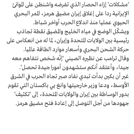
'مشكلات' إزاء الحصار الذي تفرضه واشنطن على الموانئ
الإيرانية ردا على إغلاق إيران مضيق هرمز، الممر البحري
الحيوي عمليا منذ اندلاع الحرب أواخر شباط.
ويشكّل الوضع في مياه الخليج والمضيق نقطة تجاذب
رئيسية بين الولايات المتحدة وإيران، لما له من انعكاس على
حركة الشحن البحري وأسعار موارد الطاقة عالميا.
وقال ترامب عن نظيره الصيني 'إنّه شخص نتفاهم معه
جيدا، وأعتقد أنكم ستشهدون أمورا جيدة تحصل'.
غير أن بكين بدأت تبدي نفاد صبر تجاه الحرب في الشرق
الأوسط، ودعا وزير خارجيتها وانغ يي باكستان التي تقوم
بدور الوساطة بين إيران والولايات المتحدة، إلى 'تكثيف'
جهودها من أجل التوصل إلى إعادة فتح مضيق هرمز.