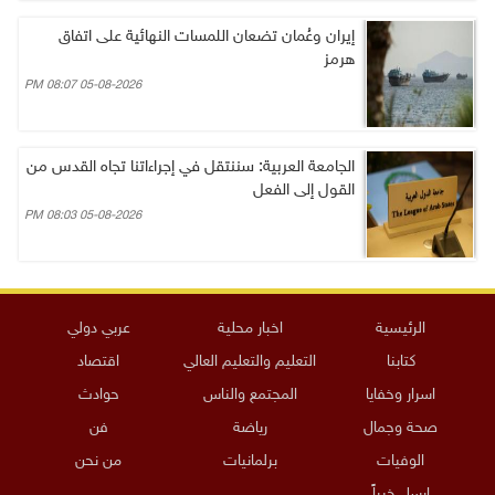
إيران وعُمان تضعان اللمسات النهائية على اتفاق
هرمز
05-08-2026 08:07 PM
الجامعة العربية: سننتقل في إجراءاتنا تجاه القدس من
القول إلى الفعل
05-08-2026 08:03 PM
الرئيسية
اخبار محلية
عربي دولي
كتابنا
التعليم والتعليم العالي
اقتصاد
اسرار وخفايا
المجتمع والناس
حوادث
صحة وجمال
رياضة
فن
الوفيات
برلمانيات
من نحن
ارسل خبراً