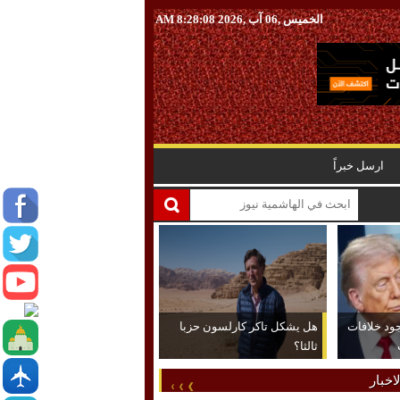
الخميس ,06 آب ,2026
8:28:09 AM
ارسل خبراً
جود خلافات
هل يشكل تاكر كارلسون حزبا
ثالثا؟
اخبار