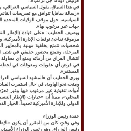
الرئيس دونالد جي ترمب».
في هذا السياق، يقول السياسي العراقي، و
«رسالة سافايا تتوافق مع تصريحات القائم ب
السياسية، حول موقف الولايات المتحدة الر
جهات غير مرغوب بها».
ويضيف الخطيب: «على قيادة (الإطار التن
مرموقة تفاجئ توقعات الإدارة الأميركية، 
شخصيات تتمتع بخلفية مهنية بالمعايير الع
المرحلة، وتتمتع بحضور حقيقي في شتى الم
انتشال العراق من أزماته ومنع أي محاولة ل
في فرض أي عقوبات ومعوقات في لحظة حرجة
المستقر».
ويرى الخطيب أن «المشهد السياسي العراقي 
ومتجه نحو الهاوية، في حال استمرت القياد
أدوات تنفيذية غير مرغوب فيها وغير مُعرّ
المحلي»، مبيناً أن «خيارات (الإطار التن
الدولي وللإدارة الأميركية تحديداً. الخيار الذ
عقدة رئيس الوزراء
وفي وقتٍ كان من المقرر أن يكون «الإ
رئيس الوزراء، وهو رئيس الوزراء الأسبق، نو