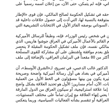
ني، فإنه لم يتمكن، حتى الآن، من إعلان اسمه رسمياً على
حقه في تشكيل الحكومة لصالح المالكي، فإن قوى «الإطار
توقعة بالنسبة لها، التي أدت إلى حصول خلافات داخلية قد
لسوداني بوصفه الفائز الأول في الانتخابات التشريعية التي
من في شخص رئيس الوزراء، فإنه، وطبقاً للرسائل الأميركية
أم القائم بالأعمال الأميركي في العراق جوشوا هاريس، الذي
لمالكي نفسه، فإن ملف تشكيل الحكومة المقبلة لا ينحصر
يتعلق بعدم موافقة واشنطن على أي مشاركة للقوى المسلّحة
في تلك الحكومة، مع أن تلك القوى حازت أكثر من 80 مقعداً في البرلمان العراقي، بالإضافة إلى ملف
، الدكتور غالب الدعمي، في تصريح، لـ«الشرق الأوسط»، أن
 الأميركي في بغداد هي أول رسالة أميركية واضحة وصريحة
ة يكون مِن بينها مسؤولون في الخط الأول من العملية
ات، الآن، أمام مسارين؛ الأول هو تحديد العلاقة بشكل واضح
ما علاقة استراتيجية، أو سيكون العراق من الدول المارقة
ا يعني إنهاء العلاقة مع إيران تماماً على مختلف المستويات،
العراقية أو تنقسم بشأنه الفعاليات السياسية، وربما ينعكس