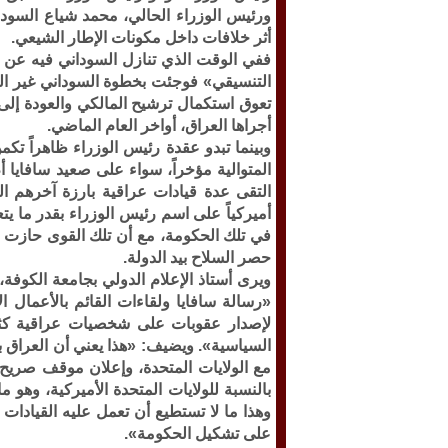
ورئيس الوزراء الحالي، محمد شياع السودا
أثر خلافات داخل مكونات الإطار الشيعي.
ففي الوقت الذي تنازل السوداني فيه عن 
التنسيقي» فوجئت بخطوة السوداني غير الم
تعوق استكمال ترشيح المالكي والعودة إلى ا
أجراها العراق، أواخر العام الماضي.
وبينما تبدو عقدة رئيس الوزراء ظاهراً تك
المتوالية مؤخراً، سواء على صعيد سافايا 
التقى عدة قيادات عراقية بارزة آخرهم ا
أميركياً على اسم رئيس الوزراء بقدر ما 
حصر السلاح بيد الدولة.
ويرى أستاذ الإعلام الدولي بجامعة الكوفة
«رسالة سافايا ولقاءات القائم بالأعمال
لإصدار عقوبات على شخصيات عراقية كثير
السياسية». ويضيف: «هذا يعني أن العراق ب
مع الولايات المتحدة، وإعلان موقف صريح إ
بالنسبة للولايات المتحدة الأميركية، وهو م
وهذا ما لا تستطيع أن تعمل عليه القيادات 
على تشكيل الحكومة».