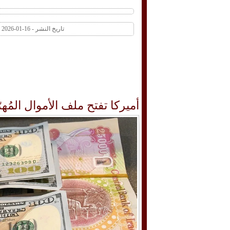
تاريخ النشر - 16-01-2026 04:10 PM عدد المشاهدات 1 | عدد التعليقات 0
أميركا تفتح ملف الأموال المُهر