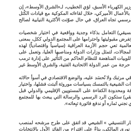
زير الكهرباء الأسبق، لؤي الخطيب، لـ«الشرق الأوسط»، إن
الأعمال الأميركي، خلال لقاءاته المكوكية مع قيادات الكُتل
سمي تجاه العراق، في حال صوّتت الأكثرية النيابية لصالح
سيقي) التعامل بذكاء وجدية وواقعية في اختيار شخصيات
وتفرض مقبوليتها واحترامها على المجتمع الدولي ككل، بمعنى
المية تعي حجم الأزمة العراقية (سياسياً واقتصادياً) لهذه
جالات، لتمثل وزارات الدولة ومناصبها العليا، وتعمل على
لوبيات المناهضة للنظام الحاكم من التأثير على إدارة ترمب
 من عمر الدولة الاتحادية الفتية، والشرق الأوسط غير
مرتبك ولا نُحسَد عليه، والوضع الاقتصادي في أسوأ حالاته
ات الشيعية بالتمسك بسياسات موروثة أثبتت فشلها، واختيار
فة ومحدودة الكفاءة على المستويين الإقليمي والدولي قبل
سيقي) ستكون الرد الرسمي والرسالة التي يبعث بها للمجتمع
ي نجني ثماره أو ندفع فاتورة تبِعاته».
طار التنسيقي » الشيعي قد اتفق على طرح مرشحه لمنصب
ري المالكي، بناءً على اقتراح من الفائز الأول بالانتخابات