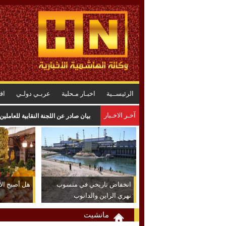
الرئيســية
اخبـار مـحلية
عربـي دولـي
اق
آخـر الاخـبار
بيان صادر عن اللجنة النقابية للعاملي
انخفاض تاريخي في منسوب
هل أصبح الأر
نهري الراين والدانوب
مانشيت