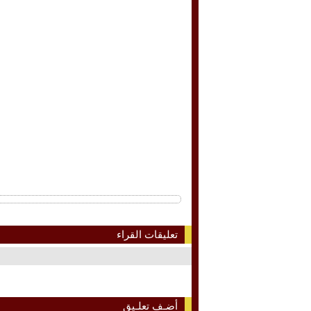
تعليقات القراء
أضـف تعلـيق