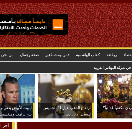
ـتصاد
ريـاضة
كـتاب الهاشمية
فــن ومشــاهير
صحة وجمال
من نحن
ن في شركة البوتاس العربية
دن مكتفياً غذائياً؟
ارتفاع الذهب عيار 21 الخميس
البيت الأبيض ينفي و
ليسجل 86.9 دينارا
بين ترامب وهيغسيث
آخر ال