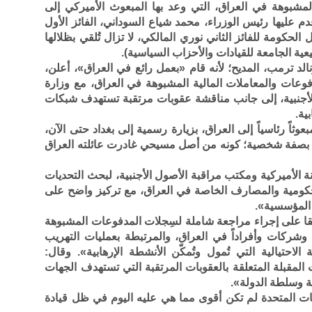
لمشبوهة في العراق، التي وعد بها المبعوث الأميركي إلى
دم عليها رئيس الوزراء، محمد شياع السوداني، الفائز الأول
لحكومة للفائز الثاني نوري المالكي، لا تزال تُلقي بظلالها
عية الجامعة للقيادات والأحزاب السياسية).
نالد ترمب، المديح؛ لأنه قام «بعمل رائع في العراق»، أعلن،
وعات والمعاملات المالية المشبوهة في العراق، مع وزارة
الأجنبية، إلى جانب مناقشة عقوبات مرتقبة تستهدف شبكات
ية.
بعوثاً رئاسياً إلى العراق، بزيارة رسمية إلى بغداد حتى الآن،
كن بصفة شخصية؛ كونه من أصل مسيحي غادرت عائلته العراق
نة الأميركية ومكتب مراقبة الأصول الأجنبية، لبحث التحديات
كومية والمصارف الخاصة في العراق، مع تركيز واضح على
ة المؤسسية».
تفقا على إجراء مراجعة شاملة لسِجلات المدفوعات المشبوهة
شركات وأفراداً في العراق، والمرتبطة بعمليات التهريب
الاحتيالية التي تُمول وتُمكّن الأنشطة الإرهابية». وقال:
لمقبلة المتعلقة بالعقوبات المرتقبة التي تستهدف الجهات
ية وسلطة الدولة».
لايات المتحدة لم تكن أقوى مما هي عليه اليوم في ظل قيادة