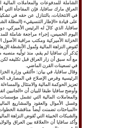
الشاملة للمدفوعات والمعاملات المالية ا
العراق مارك سافايا، فإن المفاجأة التي أق
في الانتخابات، بالتنازل عن حقه في تشكيل ا
على قيادة «الإطار التنسيقي» (المظلة الشي
سافايا، الذي كالَ له الرئيس الأميركي، دو
اليوم الخميس، إجراء مراجعة شاملة للمدف
الخزانة الأميركية ومكتب مراقبة الأصول 
تُقوض النزاهة المالية وتُمول الأنشطة الإرهاب
يُذكر أن سافايا لم يقم، منذ تولّيه منصبه م
مع أنه سبق أن زار العراق قبل تكليفه ل
في تسعينات القرن الماضي.
وقال سافايا، في بيان: «ألتقي وزارة الخزا
الرئيسية وفرص الإصلاح في المصارف الح
تعزيز الحوكمة المالية والامتثال والمساءل
وأوضح سافايا طبقا للبيان أن «الجانبين ا
والمعاملات المالية التي تشمل مؤسسات و
وغسل الأموال والعقود والمشاريع المالية 
«المباحثات تضمنت أيضاً مناقشة الخطوات ا
والشبكات الخبيثة التي تُقوض النزاهة المال
وأكد سافايا أن «العلاقة بين العراق والو