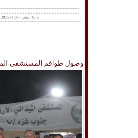
تاريخ النشر - 06-11-2025 09:19 AM عدد المشاهدات 1 | عدد التعليقات 0
وصول طواقم المستشفى الميدا