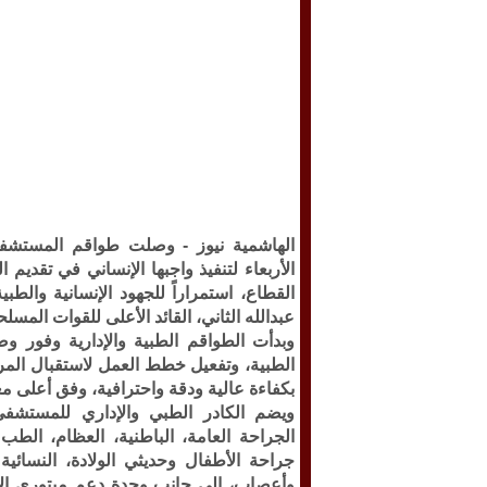
الهاشمية نيوز -
الأربعاء لتنفيذ واجبها الإنساني في تقديم 
القطاع، استمراراً للجهود الإنسانية والطبي
عبدالله الثاني، القائد الأعلى للقوات الم
وبدأت الطواقم الطبية والإدارية وفور وصو
الطبية، وتفعيل خطط العمل لاستقبال المرا
بكفاءة عالية ودقة واحترافية، وفق أعلى معا
ويضم الكادر الطبي والإداري للمستشف
الجراحة العامة، الباطنية، العظام، الطب ا
جراحة الأطفال وحديثي الولادة، النسائية
وأعصاب، إلى جانب وحدة دعم مبتوري الأط