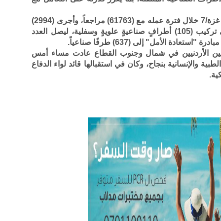
وتعامل المستشفى الميداني الأردني جنوب غزة/7 خلال فترة عمله مع (61763) مراجعاً، وأجرى (2994)
عمليةً جراحيةً كبرى وصغرى، وساهم في تركيب (105) أطرافٍ صناعيةٍ علويةٍ وسفلية، ليصل العدد
دة الأمل" إلى (637) طرفًا صناعياً.
نيين الأردنيين في شمال وجنوب القطاع عادت مساء أمس
لطبية والإنسانية بنجاح، وكان في استقبالها قائد لواء الدفاع