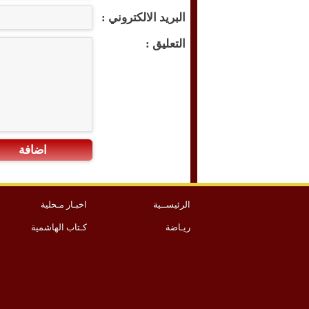
البريد الالكتروني :
التعليق :
اضافة
الرئيســية
اخبـار مـحلية
ريـاضة
كـتاب الهاشمية