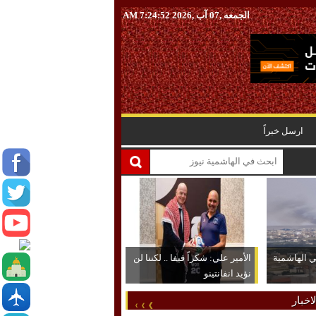
الجمعه ,07 آب ,2026
7:24:53 AM
ارسل خبراً
ي الهاشمية
الأمير علي: شكراً فيفا .. لكننا لن
نؤيد انفانتينو
اخبار