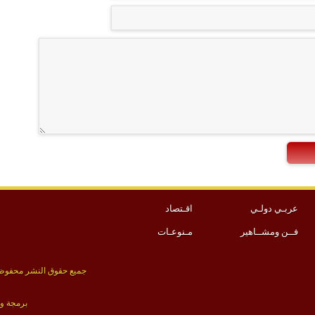
عربـي دولـي
اقـتصاد
فــن ومشــاهير
مـنوعـات
جميع حقوق النشر محفوظة 
برمجة و