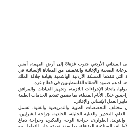
وصلت طواقم المستشفى الميداني الأردني جنوب غزة/8 إلى أرض المهمة، أمس
الرعاية الصحية والإغاثية والتخفيف من المعاناة الإنسانية في
ة التي تنفذها المملكة الأردنية الهاشمية بقيادة جلالة الملك
سلحة، لدعم صمود الأشقاء الفلسطينيين في قطاع غزة.
لها، باتخاذ الإجراءات اللازمة، وتجهيز العيادات والمرافق
جعين خلال الأيام المقبلة، بما يضمن تقديم الخدمات الطبية
يير العمل الإنساني والإغاثي.
ى مختلف التخصصات الطبية والتمريضية والفنية، تشمل
لعام، التخدير والعناية الحثيثة، الجلدية، جراحة الشرايين،
 والتوليد، الطوارئ، جراحة الوجه والفكين، وجراحة دماغ
راف الصناعية المتنقلة، بما يعزز قدرته على التعامل مع