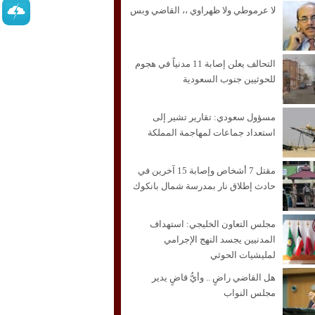
لا عرموطي ولا ظهراوي ،، القاضي وبس
التحالف يعلن إصابة 11 مدنياً في هجوم
للحوثيين جنوب السعودية
مسؤول سعودي: تقارير تشير إلى
استعداد جماعات لمهاجمة المملكة
مقتل 7 أشخاص وإصابة 15 آخرين في
حادث إطلاق نار بمدرسة شمال بانكوك
مجلس التعاون الخليجي: استهداف
المدنيين يجسد النهج الإجرامي
لمليشيات الحوثي
هل القاضي راضٍ .. وأيُّ قاضٍ يدير
مجلس النواب