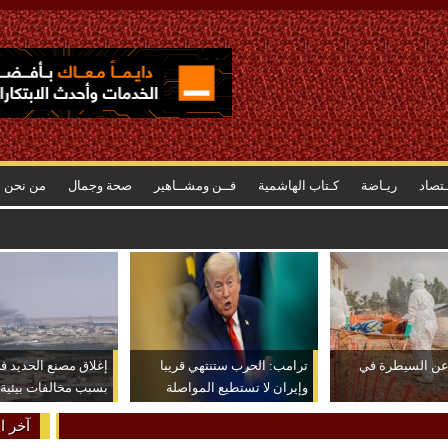
ـتصاد
ريـاضة
كـتاب الهاشمية
فــن ومشــاهير
صحة وجمال
من نحن
بس
 عن السيطرة في
ترامب: الحرب ستنتهي قريبا
إغلاق مصنع الحديد ف
وإيران لا تستطيع المواصلة
بسبب مخالفات بيئية
آخر ال