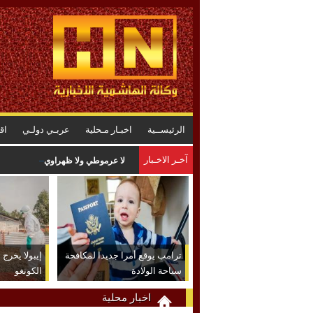
الرئيســية
اخبـار مـحلية
عربـي دولـي
اق
آخـر الاخـبار
لا عرموطي ولا ظهراوي ،، القاضي و
ترامب يوقع أمرا جديدا لمكافحة
إيبولا يخرج
سياحة الولادة
الكونغو
اخبار محلية