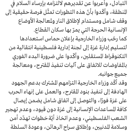
التبادل، وأعربوا عن تقديرهم لالتزامه بإرساء السلام في
المنطقة، وأكّدوا بأنّ هذه التطورات تمثّل فرصة حقيقية إلى
وقف شامل ومستدام لإطلاق النار ولمعالجة الأوضاع
الإنسانية الحرجة التي يمرّ بها سكان القطاع.
كما رحّب وزراء الخارجية بإعلان حماس استعدادها
لتسليم إدارة غزة إلى لجنة إدارية فلسطينية انتقالية من
التكنوقراط المستقلين، وأكّدوا على ضرورة البدء الفوري
بالمفاوضات للاتفاق على آليات تنفيذ المقترح، ومعالجة
جميع جوانبه.
وقد أكّد وزراء الخارجية التزامهم المشترك بدعم الجهود
الهادفة إلى تنفيذ بنود المقترح، والعمل على إنهاء الحرب
على غزة فورًا، والتوصل إلى اتفاق شامل يضمن إيصال
كافة المساعدات الإنسانية إلى غزة دون قيود، وعدم تهجير
الشعب الفلسطيني، وعدم اتخاذ أيّة خطوات تهدّد أمن
وسلامة المدنيين، وإطلاق سراح الرهائن، وعودة السلطة