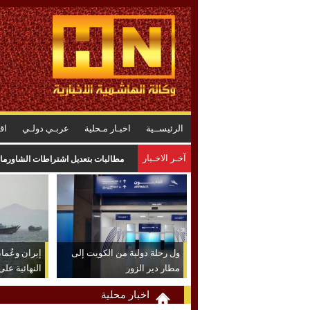
الرئيســية
اخبـار مـحلية
عربـي دولـي
اق
آخـر الاخـبار
مطالبات بتعديل اشتراطات الشاورما 
ول رحلة دولية من الكويت إلى
إيران وعُم
مطار دير الزور
النهائية عل
اخبار محلية