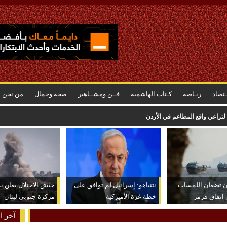
ـتصاد
ريـاضة
كـتاب الهاشمية
فــن ومشــاهير
صحة وجمال
من نحن
لتراعي واقع المطاعم في الأردن
ان تضعان اللمسات
نتنياهو: إسرائيل لم توافق على
جيش الاحتلال يعلن ب
ى اتفاق هرمز
خطة غزة الأميركية
مركزة جنوبي لبنان
آخر ال