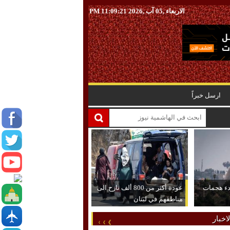
الاربعاء ,05 آب ,2026
11:09:22 PM
ارسل خبراً
دء هجمات
عودة أكثر من 800 ألف نازح الى
مناطقهم في لبنان
اخبار