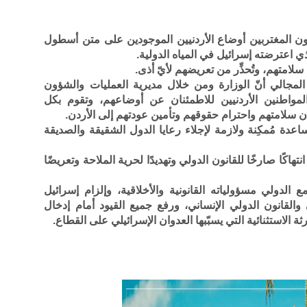
ون المغتربين أوضاع الأردنيين الموجودين على متن أسطول
لذي اعترضته إسرائيل في المياه الدولية.
 سلامتهم، وتُحذِّر من تعريضهم لأيّ أذى.
المجالي أنّ الوزارة ومن خلال مديرية العمليات والشؤون
مواطنين الأردنيين للاطمئنان عن أوضاعهم، وتقوم بكل
ن سلامتهم واحترام حقوقهم وتأمين عودتهم إلى الأردن.
ساعدة مُمكِنة ولازمة لإجلاء رعايا الدول الشقيقة والصديقة
تهاكًا صارخًا للقانون الدولي وتهديدًا لحرية الملاحة وتعريضًا
الدولي مسؤولياته القانونية والأخلاقية، وإلزام إسرائيل
 والقانون الدولي الإنساني، ورفع جميع القيود أمام إدخال
ة الاستثنائية التي يسبّبها العدوان الإسرائيلي على القطاع.