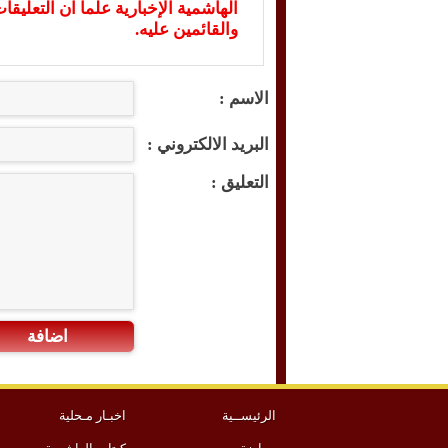
الهاشمية الإخبارية علما ان التعليق
والقائمين عليه.
الاسم :
البريد الالكتروني :
التعليق :
اضافة
الرئيســية
اخبـار مـحلية