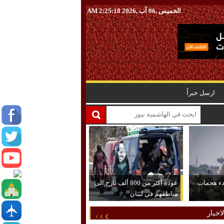
الخميس ,06 آب ,2026
2:25:19 AM
ارسل خبراً
دء هجمات
عودة أكثر من 800 ألف نازح الى
مناطقهم في لبنان
اخبار