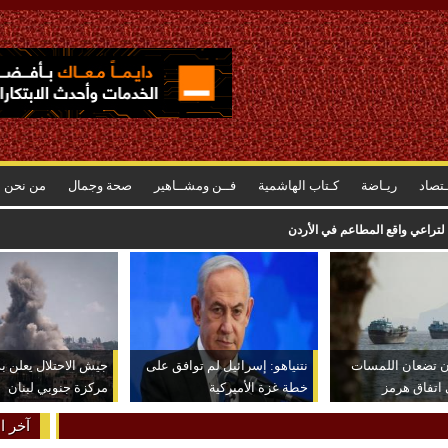
ـتصاد
ريـاضة
كـتاب الهاشمية
فــن ومشــاهير
صحة وجمال
من نحن
لتراعي واقع المطاعم في الأردن
ان تضعان اللمسات
نتنياهو: إسرائيل لم توافق على
جيش الاحتلال يعلن ب
ى اتفاق هرمز
خطة غزة الأميركية
مركزة جنوبي لبنان
آخر ال