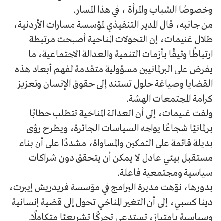
وخصوصًا الشباب والمرأة ، في هذا المسار.
من جانبه، قال المدير التنفيذي لمؤسسة مسارات الأردنية،
طلال غنيمات، إن التحولات المناخية أصبحت مرتبطة
ارتباطًا وثيقًا بأزمات التنمية والعدالة الاجتماعية، ما
يفرض على البرلمانيين مسؤولية متقدمة لفهم أبعاد هذه
القضايا وصياغة حلول تستند إلى حقوق الإنسان وتعزيز
كرامة المجتمعات الهشة.
ولفت غنيمات، إلى أن العدالة المناخية تتطلب خطابًا
برلمانيًا شجاعًا يواجه السياسات الجائرة، ويطرح رؤى
بديلة قائمة على التمكين والمساواة، مشددًا على أن بناء
مستقبل بيئي عادل لا يمكن أن يتحقق دون شراكات
سياسية ومجتمعية فاعلة.
بدورها، نوّهت مديرة البرامج في مؤسسة فريدريش إيبرت،
دينا كسبي، إلى أن التغير المناخي تحول إلى قضية إنسانية
وسياسية بامتياز، تستدعي تحركًا تشريعيًا متكاملًا.