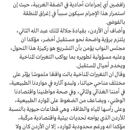
رافضين أي إجراءات أحادية في الضفة الغربية، حيث إن
استمرار هذا الإجرام سيكون سبباً في إغراق المنطقة
بالفوضى.
وأضاف أن الأردن، بقيادة جلالة الملك عبد الله الثاني،
يلتزم برؤية واضحة نحو مستقبل أخضر، مؤكدا ان
مجلس النواب يؤمن بأن التشريع هو ركيزة هذا التحول،
وعليه مسؤولية تطويره بما يواكب التغيرات المناخية
ويخدم أجيال المستقبل.
وقال ان التغيرات المناخية باتت واقعًا ملموسًا يؤثر على
مختلف مناحي حياتنا، وتبدو آثاره في مواردنا الطبيعية،
في أمننا الغذائي والمائي، وفي صحة مواطنينا واقتصادنا
الوطني، ويضاعف من الضغوط على الموارد الطبيعية،
وعلى رأسها المياه والطاقة، وهي قطاعات حيوية بالنسبة
للأردن الذي يواجه تحديات بيئية واقتصادية مركّبة،
مؤكدا انه ورغم محدودية الموارد، إلا ان الأردن كان ولا