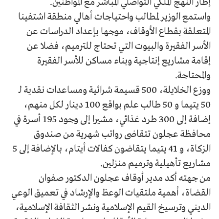
إطار النهج الملكي التواصلي المباشر مع المواطنين.
واستمع الوزير لمطالب واحتياجات أهالي منطقة اشتفينا
المتعلقة بقطاع الأوقاف، موجها بإعداد الدراسات عن
الأسر الفقيرة والبيوت التي تحتاج للترميم، فضلا عن
إقامة مشاريع إنتاجية وبناء مساكن للأسر الفقيرة
والمحتاجة.
ووزع الخلايلة، 500 قسيمة شرائية ومساعدات نقدية لـ
50 يتيما و 50 طالب علم بواقع 100 دينار لكل منهم،
إضافة إلى 300 طرد غذائي، مشيرا إلى وجود 195 أسرة في
محافظة عجلون تتقاضى رواتب شهرية من صندوق
الزكاة، و 41 يتيما يتقاضون كفالات أيتام، بالإضافة إلى 5
مشاريع تأهيلية وترميم منزلين.
من جهته أكد مدير أوقاف عجلون الدكتور صفوان
القضاة، أهمية ملتقيات الوعظ والإرشاد في تعميق الوعي
الديني وترسيخ القيم الإسلامية ونشر الثقافة الإسلامية،