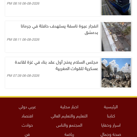
06-08-2026 08:16 PM
انفجار عبوة ناسفة يستهدف حافلة في جرمانا
بدمشق
06-08-2026 08:11 PM
مجلس السلام يمنح أول عقد بناء في غزة لقاعدة
عسكرية للقوات المغربية
06-08-2026 07:39 PM
الرئيسية
اخبار محلية
عربي دولي
كتابنا
التعليم والتعليم العالي
اقتصاد
اسرار وخفايا
المجتمع والناس
حوادث
صحة وجمال
رياضة
فن