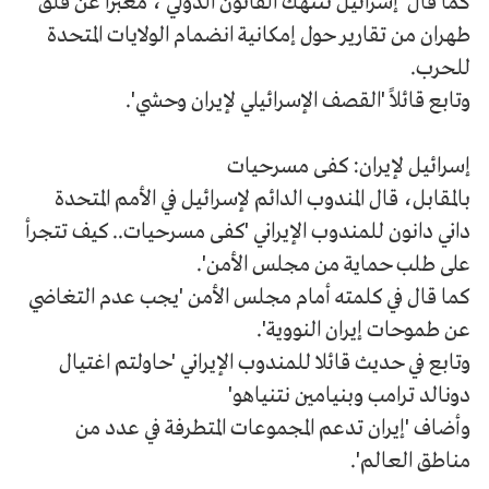
كما قال 'إسرائيل تنتهك القانون الدولي'، معبرا عن قلق
طهران من تقارير حول إمكانية انضمام الولايات المتحدة
للحرب.
وتابع قائلاً 'القصف الإسرائيلي لإيران وحشي'.
إسرائيل لإيران: كفى مسرحيات
بالمقابل، قال المندوب الدائم لإسرائيل في الأمم المتحدة
داني دانون للمندوب الإيراني 'كفى مسرحيات.. كيف تتجرأ
على طلب حماية من مجلس الأمن'.
كما قال في كلمته أمام مجلس الأمن 'يجب عدم التغاضي
عن طموحات إيران النووية'.
وتابع في حديث قائلا للمندوب الإيراني 'حاولتم اغتيال
دونالد ترامب وبنيامين نتنياهو'
وأضاف 'إيران تدعم المجموعات المتطرفة في عدد من
مناطق العالم'.