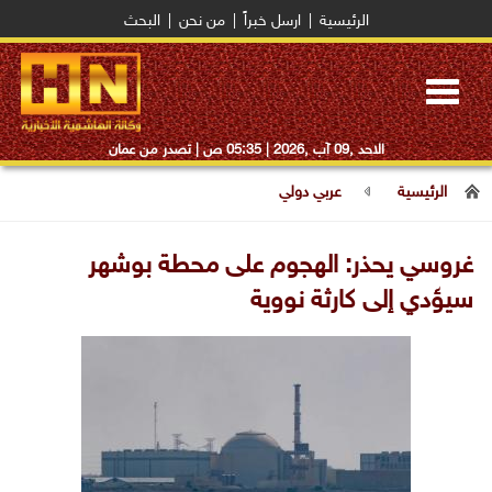
الرئيسية
|
ارسل خبراً
|
من نحن
|
البحث
Toggle
navigation
الاحد ,09 آب ,2026 |
05:35 ص
| تصدر من عمان
الرئيسية
عربي دولي
غروسي يحذر: الهجوم على محطة بوشهر
سيؤدي إلى كارثة نووية