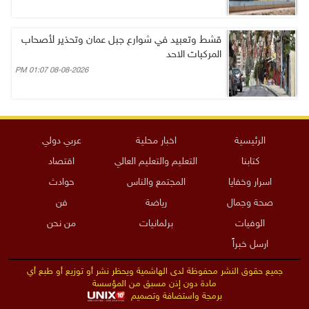
قشط وتعبيد في شوارع جبل عمان وتحذير لأصحاب
المركبات الاحد
08-08-2026 01:07 PM
الرئيسية
اخبار محلية
عربي دولي
كتابنا
التعليم والتعليم العالي
اقتصاد
اسرار وخفايا
المجتمع والناس
حوادث
صحة وجمال
رياضة
فن
الوفيات
برلمانيات
من نحن
ارسل خبراً
جميع حقوق النشر محفوظة لدى الهاشمية ويحظر نشر أو توزيع أو طبع أي
مادة دون إذن مسبق من المؤسسة
برمجة واستضافة وتصميم