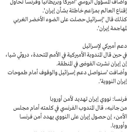
وأضاف المسؤول الروسي 'أميركا وبريطانيا وفرنسا تحاول
إقناع العالم بمزاعم خاطئة بشأن إيران'.
كذلك قال 'إسرائيل حصلت على الضوء الأخضر الغربي
لمهاجمة إيران'.
دعم أميركي لإسرائيل
في حين قال المندوبة الأميركية في الأمم المتحدة، دروثي شيا،
إن إيران نشرت الفوضى في المنطقة.
وأضافت 'سنواصل دعم إسرائيل والوقوف أمام طموحات
إيران النووية'.
فرنسا: نووي إيران تهديد لأمن أوروبا
من جانبه، قال المندوب الفرنسي في كلمته أمام مجلس
الأمن، إن حصول إيران على النووي يهدد أمن فرنسا
وأوروبا.