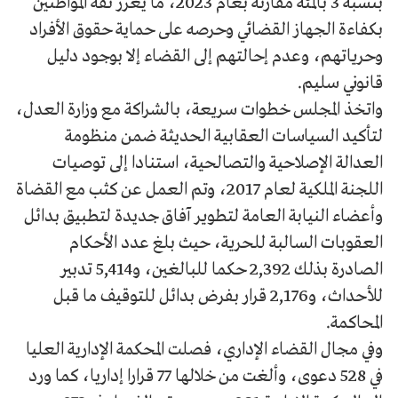
بنسبة 3 بالمئة مقارنة بعام 2023، ما يعزز ثقة المواطنين
بكفاءة الجهاز القضائي وحرصه على حماية حقوق الأفراد
وحرياتهم، وعدم إحالتهم إلى القضاء إلا بوجود دليل
قانوني سليم.
واتخذ المجلس خطوات سريعة، بالشراكة مع وزارة العدل،
لتأكيد السياسات العقابية الحديثة ضمن منظومة
العدالة الإصلاحية والتصالحية، استنادا إلى توصيات
اللجنة الملكية لعام 2017، وتم العمل عن كثب مع القضاة
وأعضاء النيابة العامة لتطوير آفاق جديدة لتطبيق بدائل
العقوبات السالبة للحرية، حيث بلغ عدد الأحكام
الصادرة بذلك 2,392 حكما للبالغين، و5,414 تدبير
للأحداث، و2,176 قرار بفرض بدائل للتوقيف ما قبل
المحاكمة.
وفي مجال القضاء الإداري، فصلت المحكمة الإدارية العليا
في 528 دعوى، وألغت من خلالها 77 قرارا إداريا، كما ورد