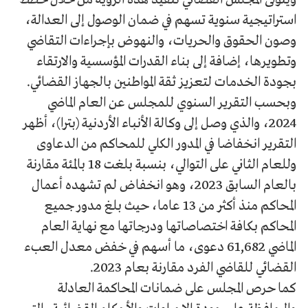
استراتيجية سنوية تسهم في ضمان الوصول إلى العدالة،
وصون الحقوق والحريات، والنهوض بإجراءات التقاضي
وتطويرها، إضافة إلى بناء القدرات المؤسسية والارتقاء
بجودة الخدمات لتعزيز ثقة المواطنين بالجهاز القضائي.
وبحسب التقرير السنوي للمجلس عن العام الماضي
2024، والذي وصل إلى وكالة الأنباء الأردنية (بترا)، أظهر
التقرير انخفاضا في المدور الكلي للمحاكم من الدعاوى
وللعام الثاني على التوالي، بنسبة بلغت 18 بالمئة مقارنة
بالعام السابق 2023، وهو انخفاض لم تشهده أعمال
المحاكم منذ أكثر من 13 عاما، حيث بلغ مدور جميع
المحاكم بكافة اختصاصاتها ودرجاتها مع نهاية العام
الماضي 61,682 دعوى، ما أسهم في خفض معدل العبء
القضائي للقاضي الفرد مقارنة بعام 2023.
كما حرص المجلس على ضمانات المحاكمة العادلة