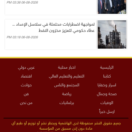
06-08-2026 03:38 PM
لمواجهة اضطرابات محتملة في سلاسل الإمداد ..
عطاء حكومي لتعزيز مخزون النفط
06-08-2026 03:18 PM
الرئيسية
اخبار محلية
عربي دولي
كتابنا
التعليم والتعليم العالي
اقتصاد
اسرار وخفايا
المجتمع والناس
حوادث
صحة وجمال
رياضة
فن
الوفيات
برلمانيات
من نحن
ارسل خبراً
جميع حقوق النشر محفوظة لدى الهاشمية ويحظر نشر أو توزيع أو طبع أي
مادة دون إذن مسبق من المؤسسة