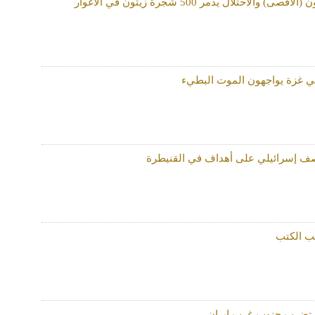
الاحتلال يدمر 500 شجرة زيتون في الأغوار
غزة يواجهون الموت البطيء
صف إسرائيلي على أهداف في القنيطرة
ب الكتب
 تضرب جنوب غرب إیران