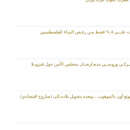
ـص البنـاء للفلسطينيين
يـركـي وروســي متـعـارضـان بمجلس الأمن حول فنزويـلا
 أون بالموهوب .. ويعده بتحويل بلاده إلى (صاروخ اقتصادي)