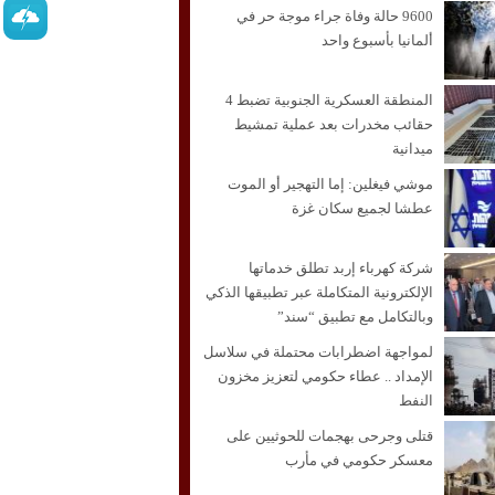
9600 حالة وفاة جراء موجة حر في
ألمانيا بأسبوع واحد
المنطقة العسكرية الجنوبية تضبط 4
حقائب مخدرات بعد عملية تمشيط
ميدانية
موشي فيغلين: إما التهجير أو الموت
عطشا لجميع سكان غزة
شركة كهرباء إربد تطلق خدماتها
الإلكترونية المتكاملة عبر تطبيقها الذكي
وبالتكامل مع تطبيق “سند”
لمواجهة اضطرابات محتملة في سلاسل
الإمداد .. عطاء حكومي لتعزيز مخزون
النفط
قتلى وجرحى بهجمات للحوثيين على
معسكر حكومي في مأرب