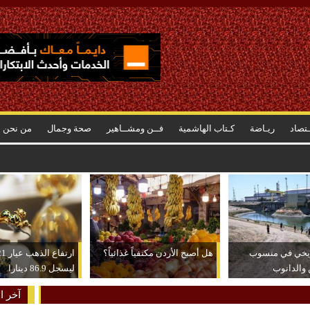
ـتصاد
ريـاضة
كـتاب الهاشمية
فــن ومشــاهير
صحة وجمال
من نحن
ريخي في منسوب
هل أصبح الأردن مكتفياً غذائياً؟
 والدانوب
ليسجل 86.9 دينارا
آخر ال