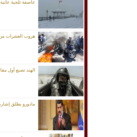
عاصفة ثلجية عاتية 
هروب العشرات من
الهند تصنع أول مقات
مادورو يطلق إشارة