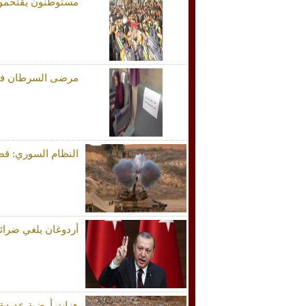
مستوطنون يقتحمون (الأقصى) و
مرضى السرطان في 
النظام السوري: ق
أردوغان يلغي ضرائ
هزات أرضية عديدة