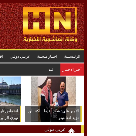
الرئيســية
اخبـار مـحلية
عربـي دولـي
اق
آخـر الاخـبار
المنطقة العسكرية الجنوبية تضبط 4 حقائب مخدرات بعد عملية تمشيط ميدانية
الأمير علي: شكراً فيفا .. لكننا لن
انخفاض تا
نؤيد انفانتينو
نهري الراين
عربي دولي