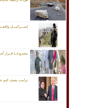
إســـرائيـــل وافقــت علـــى 4 % فقـط مـن رخ
مشروعــا قــرار أم
ترامب يصف كيم جونغ