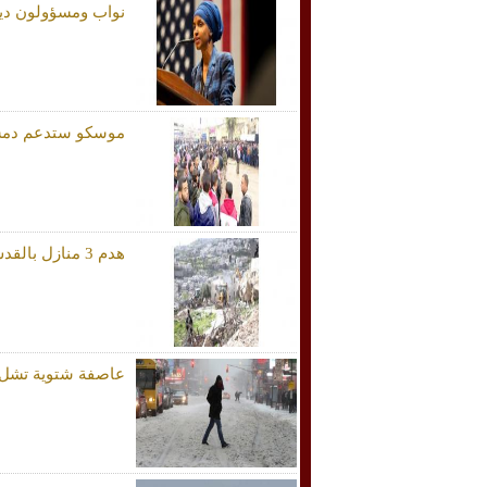
نواب ومسؤولون دي
موسكو ستدعم دمشق
هدم 3 منازل بالقدس واعتقالات بالضفة طالت إمام الأقصى
عاصفة شتوية تشل ح