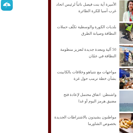
الأميرة آية بنت فيصل نائباً لرئيس اتحاد
غرب آسيا للكرة الطائرة
بلديات الكورة والوسطية تكثّف حملات
النظافة وصيانة الطرق
50 آلية ومعدة جديدة لتعزيز منظومة
النظافة في عمّان
مواجهات مع نتنياهو وخلافات بالكابينت
بشأن خطة ترمب حول غزة
واشنطن: اتفاق محتمل لإعادة فتح
مضيق هرمز اليوم أو غدا
مواطنون يشيدون بالاشتراطات الجديدة
بخصوص الشاورما