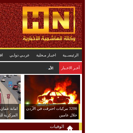
الرئيســية
اخبـار مـحلية
عربـي دولـي
اق
آخـر الاخـبار
الأميرة آية بنت فيصل نائباً لرئيس اتح
3206 مركبات احترقت في الأردن
امانة عمان
خلال عامين
المركزية لل
الوفيات