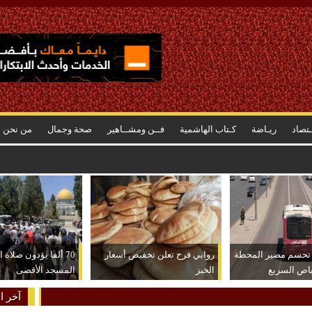
ـتصاد
ريـاضة
كـتاب الهاشمية
فــن ومشــاهير
صحة وجمال
من نحن
اد غرب آسيا للكرة الطائرة
 تحسم مصير المحطة
روابي فرح تعلن تخفيض أسعار
70 ألفا يؤدون صلاة
باص السريع
الخبز
المسجد الأقصى
آخر ال