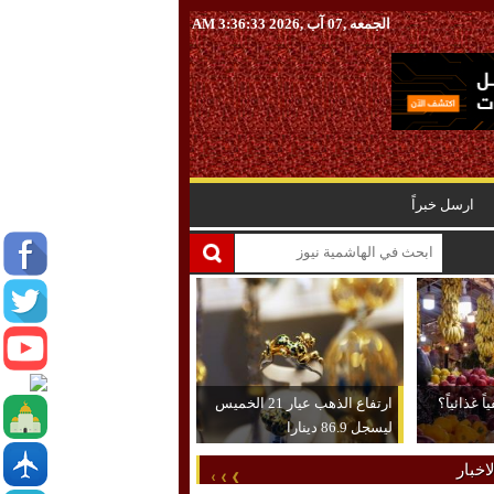
الجمعه ,07 آب ,2026
3:36:34 AM
ارسل خبراً
 غذائياً؟
ارتفاع الذهب عيار 21 الخميس
ليسجل 86.9 دينارا
اخبار