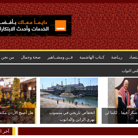
ـتصاد
ريـاضة
كـتاب الهاشمية
فــن ومشــاهير
صحة وجمال
من نحن
رتفاع أسعاره وراء الشعور بسرعة استهلاكه
كراً فيفا .. لكننا لن
انخفاض تاريخي في منسوب
هل أصبح الأردن مكتفياً
و
نهري الراين والدانوب
آخر ال