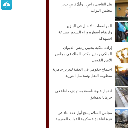
هل القاضي راضٍ .. وأيُّ قاضٍ يدير
مجلس النواب
المواصفات : لا خلل في البنزين ..
وارتفاع أسعاره وراء الشعور بسرعة
استهلاكه
إرادة ملكية بتعيين رئيس الديوان
الملكي ومدير مكتب الملك في مجلس
الأمن القومي
اجتماع حكومي في العقبة لتعزيز جاهزية
منظومة النقل وسلاسل التوريد
انفجار عبوة ناسفة يستهدف حافلة في
جرمانا بدمشق
مجلس السلام يمنح أول عقد بناء في
غزة لقاعدة عسكرية للقوات المغربية