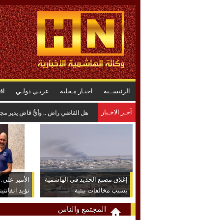
الرئيســية
اخبـار مـحلية
عربـي دولـي
اق
آخـر الاخـبار
المواصفات : لا خلل في البنزين .. وا
إغلاق مصنع الحديد في الهاشمية
الأمير علي: ش
بسبب مخالفات بيئية
نؤيد انفانتين
المجتمع والناس