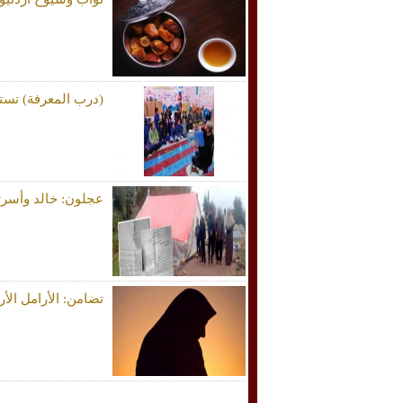
(درب المعرفة) تست
عجلون: خالد وأسرت
تضامن: الأرامل الأردنيون .. 19 ألف من الذكور 