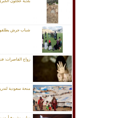
بلدية عجلون الكبرى
شباب جرش يطلقون م
زواج القاصرات: فت
منحة سعودية لتدري
نواب وشيوخ أردنيو