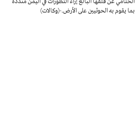
الختامي عن قلقها البالغ إزاء التطورات في اليمن منددة
بما يقوم به الحوثيين على الأرض.-(وكالات)