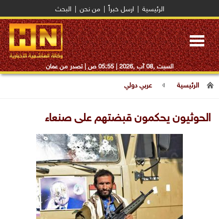
الرئيسية
|
ارسل خبراً
|
من نحن
|
البحث
Toggle
navigation
السبت ,08 آب ,2026 |
05:55 ص
| تصدر من عمان
الرئيسية
عربي دولي
الحوثيون يحكمون قبضتهم على صنعاء