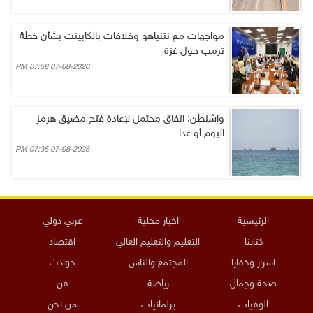
مواجهات مع نتنياهو وخلافات بالكابينت بشأن خطة
ترمب حول غزة
07-08-2026 07:58 PM
واشنطن: اتفاق محتمل لإعادة فتح مضيق هرمز
اليوم أو غدا
07-08-2026 07:35 PM
الرئيسية
اخبار محلية
عربي دولي
كتابنا
التعليم والتعليم العالي
اقتصاد
اسرار وخفايا
المجتمع والناس
حوادث
صحة وجمال
رياضة
فن
الوفيات
برلمانيات
من نحن