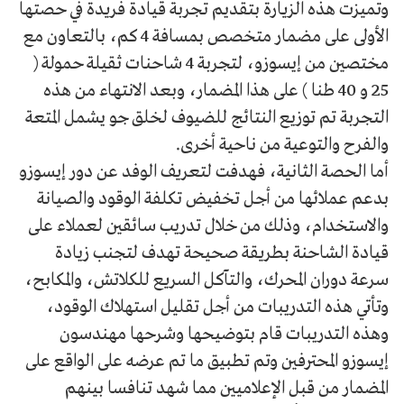
وتميزت هذه الزيارة بتقديم تجربة قيادة فريدة في حصتها
الأولى على مضمار متخصص بمسافة 4 كم، بالتعاون مع
مختصين من إيسوزو، لتجربة 4 شاحنات ثقيلة حمولة (
25 و 40 طنا ) على هذا المضمار، وبعد الانتهاء من هذه
التجربة تم توزيع النتائج للضيوف لخلق جو يشمل المتعة
والفرح والتوعية من ناحية أخرى.
أما الحصة الثانية، فهدفت لتعريف الوفد عن دور إيسوزو
بدعم عملائها من أجل تخفيض تكلفة الوقود والصيانة
والاستخدام، وذلك من خلال تدريب سائقين لعملاء على
قيادة الشاحنة بطريقة صحيحة تهدف لتجنب زيادة
سرعة دوران المحرك، والتآكل السريع للكلاتش، والمكابح،
وتأتي هذه التدريبات من أجل تقليل استهلاك الوقود،
وهذه التدريبات قام بتوضيحها وشرحها مهندسون
إيسوزو المحترفين وتم تطبيق ما تم عرضه على الواقع على
المضمار من قبل الإعلاميين مما شهد تنافسا بينهم