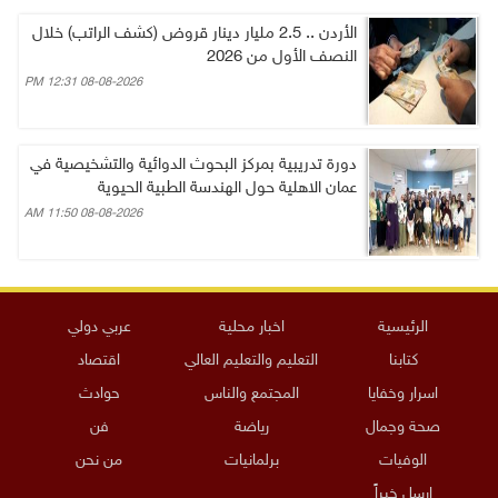
الأردن .. 2.5 مليار دينار قروض (كشف الراتب) خلال
النصف الأول من 2026
08-08-2026 12:31 PM
دورة تدريبية بمركز البحوث الدوائية والتشخيصية في
عمان الاهلية حول الهندسة الطبية الحيوية
08-08-2026 11:50 AM
الرئيسية
اخبار محلية
عربي دولي
كتابنا
التعليم والتعليم العالي
اقتصاد
اسرار وخفايا
المجتمع والناس
حوادث
صحة وجمال
رياضة
فن
الوفيات
برلمانيات
من نحن
ارسل خبراً