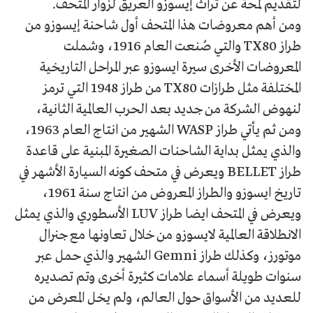
لتقديم لمحة عن تراث إيسوزو العريق لزوار المتحف.
ومن أهم معروضات هذا المتحف أول شاحنة إيسوزو من
طراز TX80 والتي صُنعت العام 1916، وشملت
المعروضات الأخرى سيرة ايسوزو عبر المراحل التاريخية
المختلفة مثل طرازات TX80 من طراز 1948 التي ترمز
لنهوض الشركة من جديد بعد الحرب العالمية الثانية،
ومن ثم يأتي طراز WASP الشهير من انتاج العام 1963،
والذي يمثل بداية الشاحنات الصغيرة المبنية على قاعدة
طراز BELLET ويعرض في متحف كونه السيارة الأشهر في
تاريخ ايسوزو والطراز المعروض من انتاج سنة 1961،
ويعرض في المتحف ايضا طراز LUV الأسطوري والذي يمثل
الانطلاقة العالمية لايسوزو من خلال تعاونها مع جنرال
موتورز، وكذلك طراز Gemni الشهير والذي حمل عبر
سنوات طويلة أسماء علامات كثيرة أخرى وتم تصديره
للعديد من الأسواق حول العالم، ولم يخل المعرض من