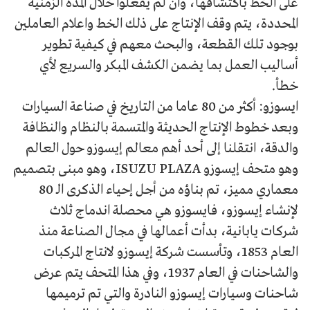
على الخط باكتشافها، وان لم يفعلوا خلال المدة الزمنية
المحددة، يتم وقف الإنتاج على ذلك الخط واعلام العاملين
بوجود تلك القطعة، والبحث معهم في كيفية تطوير
أساليب العمل بما يضمن الكشف المبكر والسريع لأي
خطأ.
ايسوزو: أكثر من 80 عاما من التاريخ في صناعة السيارات
وبعد خطوط الإنتاج الحديثة والمتسمة بالنظام والنظافة
والدقة، انتقلنا إلى أحد أهم معالم إيسوزو حول العالم
وهو متحف إيسوزو ISUZU PLAZA، وهو مبنى بتصميم
معماري مميز، تم بناؤه من أجل إحياء الذكرى الـ 80
لإنشاء إيسوزو، فايسوزو هي محصلة اندماج ثلاث
شركات يابانية، بدأت أعمالها في مجال الصناعة منذ
العام 1853، وتأسست شركة إيسوزو لانتاج المركبات
والشاحنات في العام 1937، وفي هذا المتحف يتم عرض
شاحنات وسيارات إيسوزو النادرة والتي تم ترميمها