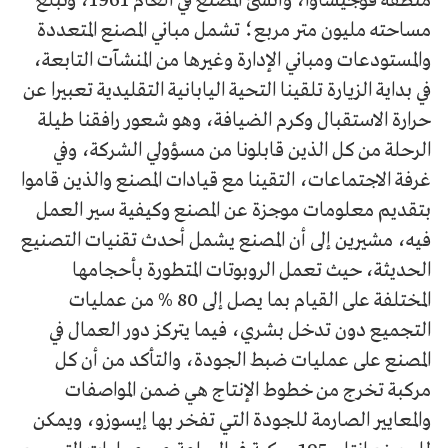
منطقة فوجيساوا، وأنشئ المصنع في العام 1961، وتبلغ
مساحته مليون متر مربع؛ تشمل مباني المصنع المتعددة
والمستودعات ومباني الإدارة وغيرها من المنشآت التابعة،
في بداية الزيارة تلقينا التحية اليابانية التقليدية تعبيرا عن
حرارة الاستقبال وكرم الضيافة، وهو شعور رافقنا طيلة
الرحلة من كل الذين قابلونا من مسؤولي الشركة، وفي
غرفة الاجتماعات، التقينا مع قيادات المصنع والذين قاموا
بتقديم معلومات موجزة عن المصنع وكيفية سير العمل
فيه، مشيرين إلى أن المصنع يشمل أحدث تقنيات التصنيع
الحديثة، حيث تعمل الروبوتات المتطورة بأحجامها
المختلفة على القيام بما يصل إلى 80 % من عمليات
التجميع دون تدخل بشري، فيما يتركز دور العمال في
المصنع على عمليات ضبط الجودة، والتأكد من أن كل
مركبة تخرج من خطوط الإنتاج هي ضمن المواصفات
والمعايير الصارمة للجودة التي تفخر بها إيسوزو، ويمكن