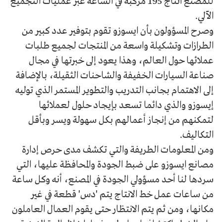
للمصنع انتاج 195 مركبة في الساعة عبر عمليات التجميع
الآلي.
وصرح المسؤولون بأن ايسوزو تقوم بتوفير عدد كبير من
الطرازات وتشكيلة واسعة من المنتجات لجميع طلبات
عملائها حول العالم، وهذا يعود إلى خبرتها في مجال
صناعة السيارات الخفيفة والشاحنات الثقيلة، بالإضافة
إلى الاهتمام بجانب التدريب والتطوير المستمر الذي توليه
إيسوزو والذي دائما تسعد بإيجاد حلول لعملائها
لتمكنهم من إنجاز أعمالهم بكل سهولة ويسر وبأقل
التكاليف.
ومن المعلومات الطريفة والتي تكشف مدى حرص إدارة
مصانع ايسوزو على ضبط الجودة والمحافظة عليها، التي
سردها لنا أحد مسؤولي الجودة في المصنع، أنه وكل ساعة
من ساعات عمل خط الانتاج يتم 'دس' قطعة في غير
مكانها، ومن ثم يتم الانتظار حتى يقوم العمال العاملون