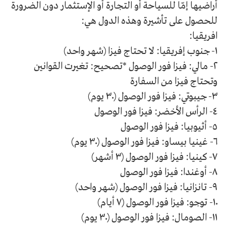
أراضيها إمّا للسياحة أو التجارة أو الإستثمار دون الضرورة
للحصول على تأشيرة وهذه الدول هي:
افريقيا:
١- جنوب إفريقيا: لا تحتاج فيزا (شهر واحد)
٢- مالي: فيزا فور الوصول *تصحيح: تغيرت القوانين
وتحتاج فيزا من السفارة
٣- جيبوتي: فيزا فور الوصول (٣٠ يوم)
٤- الرأس الأخضر: فيزا فور الوصول
٥- أثيوبيا: فيزا فور الوصول
٦- غينيا بيساو: فيزا فور الوصول (٣٠ يوم)
٧- كينيا: فيزا فور الوصول (٣ أشهر)
٨- أوغندا: فيزا فور الوصول
٩- تانزانيا: فيزا فور الوصول (شهر واحد)
١٠- توجو: فيزا فور الوصول (٧ أيام)
١١- الصومال: فيزا فور الوصول (٣٠ يوم)