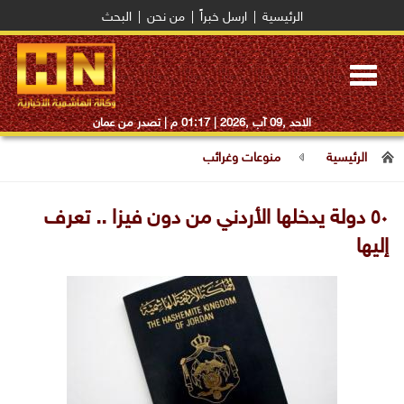
الرئيسية
|
ارسل خبراً
|
من نحن
|
البحث
Toggle
navigation
الاحد ,09 آب ,2026 |
01:17 م
| تصدر من عمان
الرئيسية
منوعات وغرائب
٥٠ دولة يدخلها الأردني من دون فيزا .. تعرف
إليها