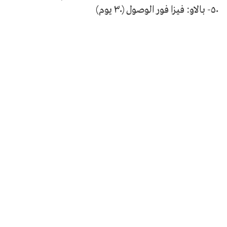
٥٠- بالاو: فيزا فور الوصول (٣٠ يوم)