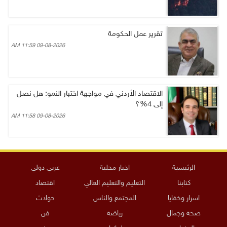
تقرير عمل الحكومة
09-08-2026 11:59 AM
الاقتصاد الأردني في مواجهة اختبار النمو: هل نصل
إلى 4%؟
09-08-2026 11:58 AM
الرئيسية
اخبار محلية
عربي دولي
كتابنا
التعليم والتعليم العالي
اقتصاد
اسرار وخفايا
المجتمع والناس
حوادث
صحة وجمال
رياضة
فن