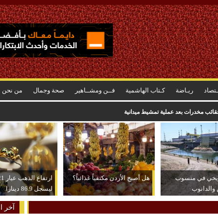
ـتصاد
ريـاضة
كـتاب الهاشمية
فــن ومشــاهير
صحة وجمال
من نحن
ريخي في منسوب
هل أصبح الأردن مكتفياً غذائياً؟
 والدانوب
ليسجل 86.9 دينارا
آخر ال