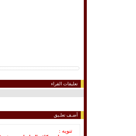
تعليقات القراء
أضـف تعلـيق
تنويه :