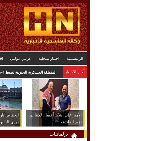
الرئيســية
اخبـار مـحلية
عربـي دولـي
اق
آخـر الاخـبار
المنطقة العسكرية الجنوبية تضبط 4 حقائب مخدرات بعد عملية تمشيط ميدانية
الأمير علي: شكراً فيفا .. لكننا لن
انخفاض تا
نؤيد انفانتينو
نهري الراين
برلمانيات