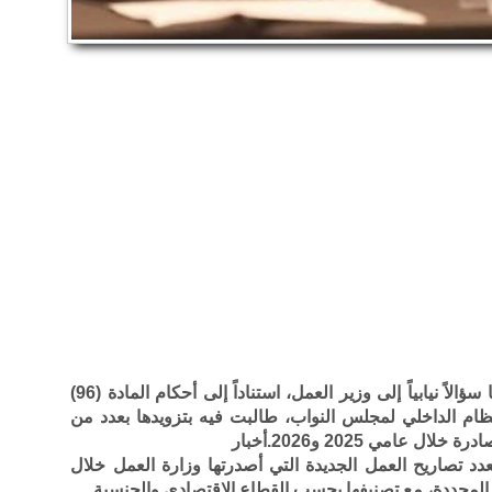
وجّهت النائب أروى الحجايا سؤالاً نيابياً إلى وزير العمل، استناداً إلى أحكام المادة (96)
الأردني والمادة (123) من النظام الداخلي لمجلس النواب، طالبت فيه بتزويدها بعدد من
 عامي 2025 و2026.أخبار
بعدد تصاريح العمل الجديدة التي أصدرتها وزارة العمل خلال
المجددة، مع تصنيفها بحسب القطاع الاقتصادي والجنسية.