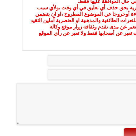
في حال الموافقة عليها فقط.
بارية بحق حذف أي تعليق في أي وقت ،ولأي سبب
ءة أوخروجا عن الموضوع المطروح ،او ان يتضمن
نعرات الطائفية والمذهبية او العنصرية آملين التقيد
عبر عن مدى تقدم وثقافة زوار موقع وكالة
ات تعبر عن أصحابها فقط ولا تعبر عن رأي الموقع