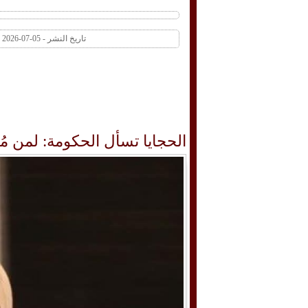
تاريخ النشر - 05-07-2026 02:31 PM عدد المشاهدات 1 | عدد التعليقات 0
الحجايا تسأل الحكومة: لمن م