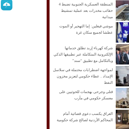
المنطقة العسكرية الجنوبية تضبط 4
حقائب مخدرات بعد عملية تمشيط
ميدانية
موشي فيغلين: إما التهجير أو الموت
عطشا لجميع سكان غزة
شركة كهرباء إربد تطلق خدماتها
الإلكترونية المتكاملة عبر تطبيقها الذكي
وبالتكامل مع تطبيق “سند”
لمواجهة اضطرابات محتملة في سلاسل
الإمداد .. عطاء حكومي لتعزيز مخزون
النفط
قتلى وجرحى بهجمات للحوثيين على
معسكر حكومي في مأرب
العراق يكسب دعوى قضائية أمام
المحاكم الأردنية لصالح شركة حكومية