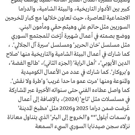
كبير بين الأدوار التاريخية، والبيئة الشامية، والدراما
الاجتماعية المعاصرة، حيث تعاون خلالها مع كبار المخرجين
السوريين مثل حاتم علي وهيثم حقي ومأمون البني.
ووضع بصمته في أعمال شهيرة أرّخت للمجتمع السوري
مثل مسلسل 'خان الحرير' ومسلسل 'سيرة آل الجلالي'. ،
كما شارك في أعمال البيئة الشامية والتاريخية منها 'صلاح
الدين الأيوبي'، 'أهل الراية' (الجزء الثاني)، 'طالع الفضة'،
و'بروكار'. كما شارك في عدد من الأعمال الكوميدية
والمنوعة ومنها 'مرت عمو ما حدا غريب' و'طرة ولا نقش'.
كما واصل عطاءه الفني حتى سنواته الأخيرة عبر المشاركة
في مسلسلات مثل 'تاج' (2024)، بالإضافة إلى أعمال
عُرضت ضمن دراما 2025 و2026 مثل 'مطبخ المدينة'
و'نسمات أيلول'** و'الخروج إلى البئر' الذي يتناول معاناة
نزلاء سجن صيدنايا السوري السيء السمعة