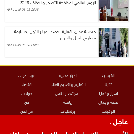
اليوم العالمي لمكافحة التصحر والجفاف 2026
08-08-2026 11:49 AM
هندسة عمان الأهلية تحصد المركز الأول بمسابقة
مشاريع النقل والمرور
08-08-2026 11:49 AM
الرئيسية
اخبار محلية
عربي دولي
كتابنا
التعليم والتعليم العالي
اقتصاد
اسرار وخفايا
المجتمع والناس
حوادث
صحة وجمال
رياضة
فن
الوفيات
برلمانيات
من نحن
ارسل خبراً
عـاجـل :
جميع حقوق النشر محفوظة لدى الهاشمية ويحظر نشر أو توزيع أو طبع أي