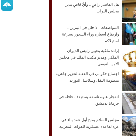
هل القاضي راضٍ .. وأيُّ قاضٍ يدير
مجلس النواب
المواصفات : لا خلل في البنزين ..
وارتفاع أسعاره وراء الشعور بسرعة
استهلاكه
إرادة ملكية بتعيين رئيس الديوان
الملكي ومدير مكتب الملك في مجلس
الأمن القومي
اجتماع حكومي في العقبة لتعزيز جاهزية
منظومة النقل وسلاسل التوريد
انفجار عبوة ناسفة يستهدف حافلة في
جرمانا بدمشق
مجلس السلام يمنح أول عقد بناء في
غزة لقاعدة عسكرية للقوات المغربية