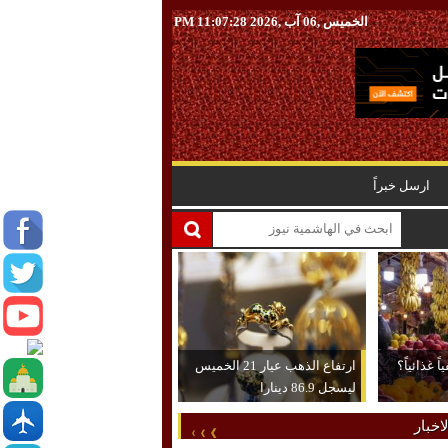
الخميس ,06 آب ,2026
11:07:29 PM
ارسل خبراً
 غذائياً؟
ارتفاع الذهب عيار 21 الخميس
ليسجل 86.9 دينارا
اخبار