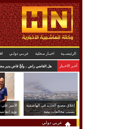
الرئيســية
اخبـار مـحلية
عربـي دولـي
اق
آخـر الاخـبار
المواصفات : لا خلل في البنزين .. وا
إغلاق مصنع الحديد في الهاشمية
الأمير علي: ش
بسبب مخالفات بيئية
نؤيد انفانتين
عربي دولي