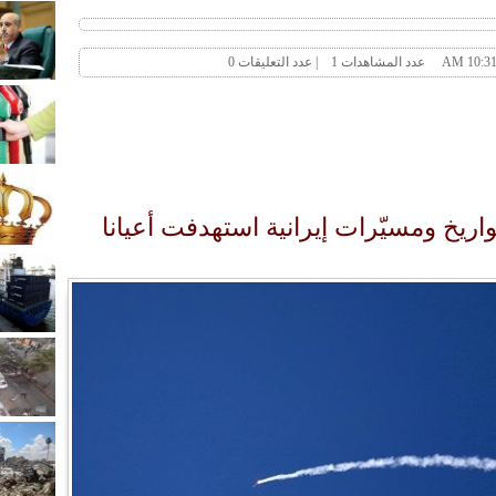
ين: اعتراض وتدمير 3 صواريخ ومسيّرات إيرانية استهدفت أعيانا