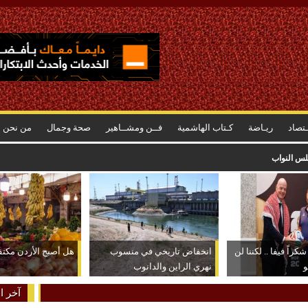
ـتصاد
ريـاضة
كـتاب الهاشمية
فــن ومشــاهير
صحة وجمال
من نحن
رتفاع أسعاره وراء الشعور بسرعة استهلاكه
كراً فيفا .. لكننا لن
انخفاض تاريخي في منسوب
هل أصبح الأردن مكتفياً
و
نهري الراين والدانوب
آخر ال