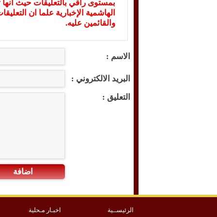
بمستوى راقي بالتعليقات حيث انها ت
الهاشمية الإخبارية علما ان التعليق
والقائمين عليه.
الاسم :
البريد الالكتروني :
التعليق :
اضافة
الرئيســية
اخبـار مـحلية