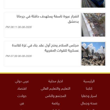
انفجار عبوة ناسفة يستهدف حافلة في جرمانا
بدمشق
06-08-2026 08:11 PM
مجلس السلام يمنح أول عقد بناء في غزة لقاعدة
عسكرية للقوات المغربية
06-08-2026 07:39 PM
الرئيسية
اخبار محلية
عربي دولي
كتابنا
التعليم والتعليم العالي
اقتصاد
اسرار وخفايا
المجتمع والناس
حوادث
صحة وجمال
رياضة
فن