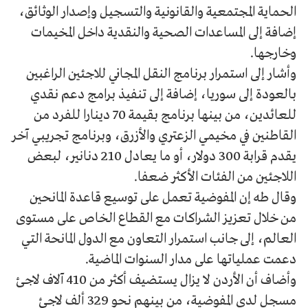
الحماية المجتمعية والقانونية والتسجيل وإصدار الوثائق،
إضافة إلى المساعدات الصحية والنقدية داخل المخيمات
وخارجها.
وأشار إلى استمرار برنامج النقل المجاني للاجئين الراغبين
بالعودة إلى سوريا، إضافة إلى تنفيذ برامج دعم نقدي
للعائدين، من بينها برنامج بقيمة 70 دينارا للفرد من
القاطنين في مخيمي الزعتري والأزرق، وبرنامج تجريبي آخر
يقدم قرابة 300 دولار، أو ما يعادل 210 دنانير، لبعض
اللاجئين من الفئات الأكثر ضعفا.
وقال طه إن المفوضية تعمل على توسيع قاعدة المانحين
من خلال تعزيز الشراكات مع القطاع الخاص على مستوى
العالم، إلى جانب استمرار التعاون مع الدول المانحة التي
دعمت عملياتها على مدار السنوات الماضية.
وأضاف أن الأردن لا يزال يستضيف أكثر من 410 آلاف لاجئ
مسجل لدى المفوضية، من بينهم نحو 329 ألف لاجئ