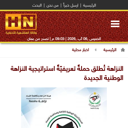
الرئيسية
|
ارسل خبراً
|
من نحن
|
البحث
Toggle
navigation
الخميس ,06 آب ,2026 |
09:03 م
| تصدر من عمان
الرئيسية
اخبار محلية
النزاهة تُطلق حملةًً تعريفيّةًً استراتيجية النزاهة
الوطنية الجديدة