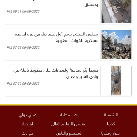
بدمشق
06-08-2026 08:11 PM
مجلس السلام يمنح أول عقد بناء في غزة لقاعدة
عسكرية للقوات المغربية
06-08-2026 07:39 PM
ضبط بئر مخالفة واعتداءات على خطوط ناقلة في
وادي السير ومعان
06-08-2026 07:30 PM
الرئيسية
اخبار محلية
عربي دولي
كتابنا
التعليم والتعليم العالي
اقتصاد
اسرار وخفايا
المجتمع والناس
حوادث