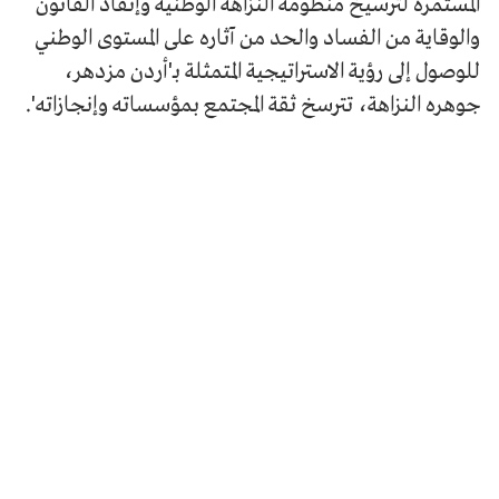
المستمرة لترسيخ منظومة النّزاهة الوطنية وإنفاذ القانون
والوقاية من الفساد والحد من آثاره على المستوى الوطني
للوصول إلى رؤية الاستراتيجية المتمثلة بـ'أردن مزدهر،
جوهره النزاهة، تترسخ ثقة المجتمع بمؤسساته وإنجازاته'.