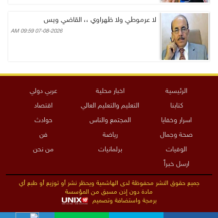
لا عرموطي ولا ظهراوي ،، القاضي وبس
07-08-2026 09:59 AM
الرئيسية
اخبار محلية
عربي دولي
كتابنا
التعليم والتعليم العالي
اقتصاد
اسرار وخفايا
المجتمع والناس
حوادث
صحة وجمال
رياضة
فن
الوفيات
برلمانيات
من نحن
ارسل خبراً
جميع حقوق النشر محفوظة لدى الهاشمية ويحظر نشر أو توزيع أو طبع أي
مادة دون إذن مسبق من المؤسسة
برمجة واستضافة وتصميم