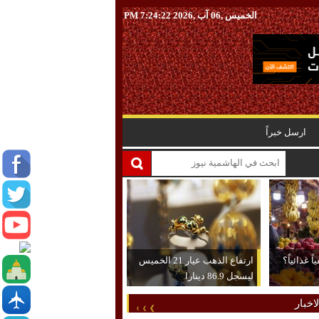
الخميس ,06 آب ,2026
7:24:23 PM
ارسل خبراً
 غذائياً؟
ارتفاع الذهب عيار 21 الخميس
ليسجل 86.9 دينارا
اخبار