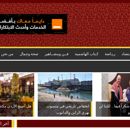
ـتصاد
ريـاضة
كـتاب الهاشمية
فــن ومشــاهير
صحة وجمال
من نحن
رتفاع أسعاره وراء الشعور بسرعة استهلاكه
كراً فيفا .. لكننا لن
انخفاض تاريخي في منسوب
هل أصبح الأردن مكتفياً
و
نهري الراين والدانوب
آخر ال