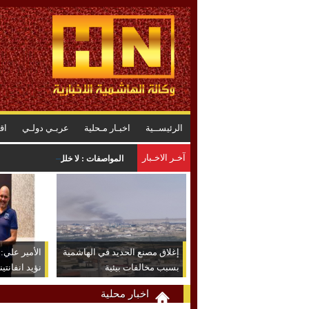
الرئيســية
اخبـار مـحلية
عربـي دولـي
اق
آخـر الاخـبار
المواصفات : لا خلل في البنزين .. وا
إغلاق مصنع الحديد في الهاشمية
الأمير علي: ش
بسبب مخالفات بيئية
نؤيد انفانتين
اخبار محلية