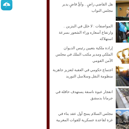
هل القاضي راضٍ .. وأيُّ قاضٍ يدير
مجلس النواب
المواصفات : لا خلل في البنزين ..
وارتفاع أسعاره وراء الشعور بسرعة
استهلاكه
إرادة ملكية بتعيين رئيس الديوان
الملكي ومدير مكتب الملك في مجلس
الأمن القومي
اجتماع حكومي في العقبة لتعزيز جاهزية
منظومة النقل وسلاسل التوريد
انفجار عبوة ناسفة يستهدف حافلة في
جرمانا بدمشق
مجلس السلام يمنح أول عقد بناء في
غزة لقاعدة عسكرية للقوات المغربية