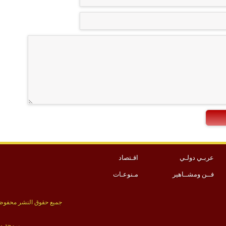
عربـي دولـي
اقـتصاد
فــن ومشــاهير
مـنوعـات
جميع حقوق النشر محفوظة 
برمجة و