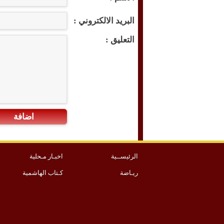
البريد الالكتروني :
التعليق :
اضافة
الرئيســية
اخبـار مـحلية
ريـاضة
كـتاب الهاشمية