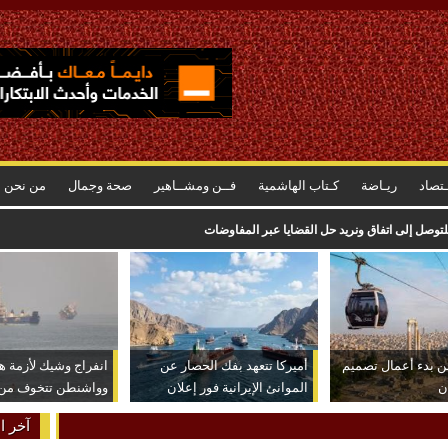
ـتصاد
ريـاضة
كـتاب الهاشمية
فــن ومشــاهير
صحة وجمال
من نحن
توصل إلى اتفاق ونريد حل القضايا عبر المفاوضات
ن بدء أعمال تصميم
أميركا تتعهد بفك الحصار عن
انفراج وشيك لأزمة ه
ن
الموانئ الإيرانية فور إعلان
وواشنطن تتخوف من ن
الاتفاق
عكسية للتصعيد
آخر ال