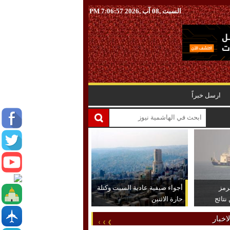
السبت ,08 آب ,2026
7:06:58 PM
ارسل خبراً
رمز
أجواء صيفية عادية السبت وكتلة
تائج
حارة الاثنين
اخبار