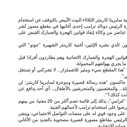
 سابرينا كاربنتر الثلاثاء البيت الأبيض بالتوقف عن استخدام
رة الرئيس دونالد ترامب إحدى أغانيها في مقطع مصور نُشر
ناصر من وكالة إنفاذ قوانين الهجرة والجمارك القبض على
 الذي نشره الإثنين، أغنية كاربنتر الشهيرة "جونو" التي
نين الهجرة والجمارك الاتحادية وهم يطاردون أفرادا قبل
 ما يجري بهواتفهم المحمولة.
ى منصة إكس "هذا المقطع سيء ومثير للاشمئزاز... لا تشركني أو تستغل
ي".
ل جاكسون "هذه رسالة قصيرة وموجزة لسابرينا كاربنتر: لن
... والمغتصبين والمتحرشين بالأطفال... أي أحد يدافع عن
أنت كذلك؟".
وانضمت كاربنتر، المغنية الحائز على جائزة "غرامي"، بذلك إلى قائمة تضم أكثر من 20 مغنيا، من بينهم
ترضوا على استخدام ترامب لأعمالهم الفنية.
ة على وجود قوي له على منصات التواصل الاجتماعي، وينشر
 الرئيس مقاطع مصورة قصيرة مصحوبة بالعديد من الأغاني
لته الانتخابية.