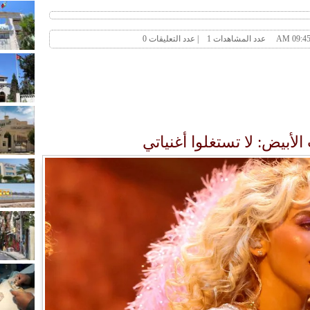
لأبيض: لا تستغلوا أغنياتي