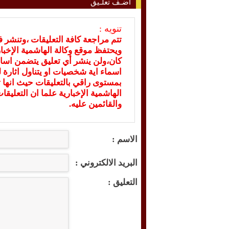
أضـف تعلـيق
تنويه :
تتم مراجعة كافة التعليقات ،وتنشر 
ويحتفظ موقع وكالة الهاشمية الإخ
كان،ولن ينشر أي تعليق يتضمن اسا
اسماء اية شخصيات او يتناول اثارة لل
بمستوى راقي بالتعليقات حيث انها ت
الهاشمية الإخبارية علما ان التعليق
والقائمين عليه.
الاسم :
البريد الالكتروني :
التعليق :