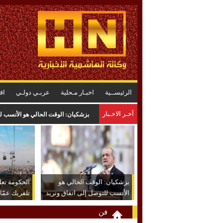
الرئيســية
اخبـار مـحلية
عربـي دولـي
اق
آخـر الاخـبار
بزشكيان: الوقت الحالي هو الأنسب لل
بزشكيان: الوقت الحالي هو
الحكومة تعل
الأنسب للتوصل إلى اتفاق ونريد
تلفريك عمّا
حل القضايا عبر المفاوضات
فن