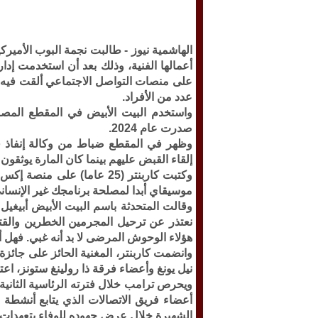
الهاشمية نيوز -
طالبت نجمة البوب الأميركية
أعمالها الفنية، وذلك بعد أن استخدمت إدا
على منصات التواصل الاجتماعي ألقت فيه ع
عدد من الأفراد.
واستخدم البيت الأبيض في المقطع المصور،
صدرت عام 2024.
وظهر في المقطع ضباط من وكالة إنفاذ قوا
إلقاء القبض عليهم بينما كان المارة يوثقون
وكتبت كاربنتر (25 عاما) عل
موسيقاي أبدا لمصلحة برنامجك غير الإنسان
وقالت المتحدثة باسم البيت الأبيض أبيغي
نعتذر عن ترحيل المجرمين الخطرين والقتلة
هؤلاء الوحوش المرضى لا بد أنه غبي. فهل 
نيل يونغ وأعضاء فرقة ذا رولينغ ستونز، اع
ويحرص ترامب خلال فترته الرئاسية الثاني
أعضاء فريق الاتصالات الذي يتابع أنشطة
الشهيرة خلال عرض جهوده للوفاء بتعهدات حم