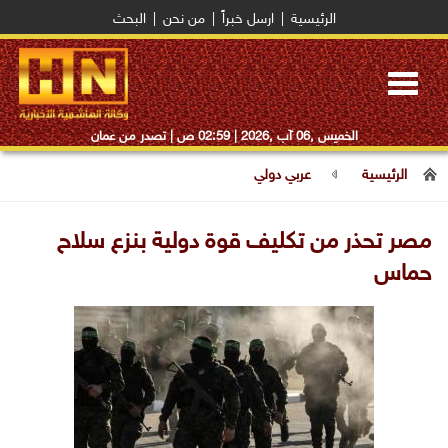
الرئيسية
|
ارسل خبراً
|
من نحن
|
البحث
Toggle
navigation
الخميس ,06 آب ,2026 |
02:59 ص
| تصدر من عمان
الرئيسية
عربي دولي
مصر تحذر من تكليف قوة دولية بنزع سلاح
حماس