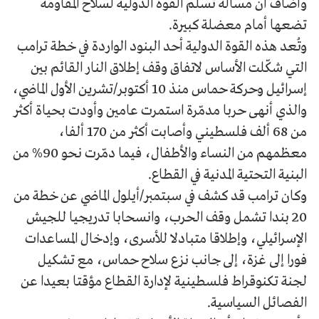
وأضاف أن مسألة تسلم القوة الدولية لسلاح المقاومة
تضعها أمام معضلة كبيرة.
وتُعد هذه القوة الدولية أحد البنود الواردة في خطة ترامب
التي شكّلت الأساس لاتفاق وقف إطلاق النار القائم بين
إسرائيل وحركة حماس منذ 10 أكتوبر/تشرين الأول الماضي،
والذي أنهى حربا مدمّرة استمرت عامين وأودت بحياة أكثر
من 68 ألف فلسطيني وأصابت أكثر من 170 ألفا،
معظمهم من النساء والأطفال، فيما دمّرت نحو 90% من
البنية التحتية المدنية في القطاع.
وكان ترامب قد كشف في سبتمبر/أيلول الماضي عن خطة من
20 بندا تشمل وقف الحرب، وانسحابا تدريجيا للجيش
الإسرائيلي، وإطلاقا متبادلا للأسرى، وإدخال المساعدات
فورا إلى غزة، إلى جانب نزع سلاح حماس، مع تشكيل
لجنة تكنوقراط فلسطينية لإدارة القطاع مؤقتا بعيدا عن
الفصائل السياسية.