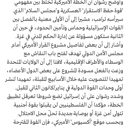
وأوضح رشوان أن الخطة الأميركية تخلط بين مفهومي
'قوة حفظ الاستقرار' العسكرية و'مجلس السلام' الذي
سيرأسه ترامب، مشيرا إلى أن الأولى معنية بالفصل بين
القوات الإسرائيلية وحماس وتأمين الحدود، في حين أن
الثانية ستكون مسؤولة عن إدارة الحكم المدني في غزة.
وأشار إلى أن بعض تفاصيل مشروع القرار الأميركي أمام
مجلس الأمن الدولي تهدف لفتح باب النقاش مع
الوسطاء والأطراف الإقليمية، لافتا إلى أن الولايات المتحدة
وزعت بالفعل مسودة المشروع على بعض الدول الأعضاء،
تمهيدا للتصويت عليه خلال الأسابيع المقبلة، تمهيدا لنشر
أولى وحدات القوة الدولية في يناير/كانون الثاني المقبل.
وشدد رشوان على أن إسرائيل تضع شروطا تعرقل تطبيق
الخطة، مؤكدا أن الفلسطينيين لن يقبلوا بقوة أجنبية
تتولى أمن غزة أو بوصاية جديدة تحلّ محل الاحتلال.
وبحسب موقع 'أكسيوس' الأميركي، فإن القوة المقترحة