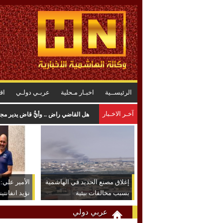
الرئيســية
اخبـار مـحلية
عربـي دولـي
اق
آخـر الاخـبار
هل القاضي راضٍ .. وأيُّ قاضٍ يدير م
إغلاق مصنع الحديد في الهاشمية
الأمير علي: ش
بسبب مخالفات بيئية
نؤيد انفانتين
عربي دولي