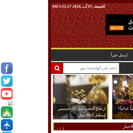
الجمعه ,07 آب ,2026
5:52:28 AM
ارسل خبراً
 غذائياً؟
ارتفاع الذهب عيار 21 الخميس
ليسجل 86.9 دينارا
اخبار