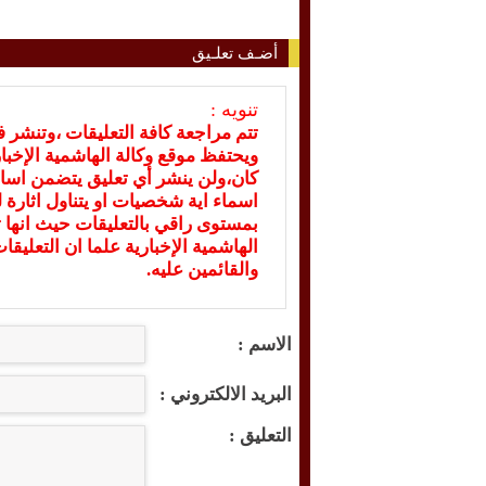
أضـف تعلـيق
تنويه :
تتم مراجعة كافة التعليقات ،وتنشر 
ويحتفظ موقع وكالة الهاشمية الإخ
كان،ولن ينشر أي تعليق يتضمن اسا
اسماء اية شخصيات او يتناول اثارة لل
بمستوى راقي بالتعليقات حيث انها ت
الهاشمية الإخبارية علما ان التعليق
والقائمين عليه.
الاسم :
البريد الالكتروني :
التعليق :