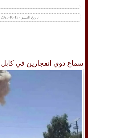
تاريخ النشر - 15-10-2025 03:48 PM عدد المشاهدات 1 | عدد التعليقات 0
سماع دوي انفجارين في كابل