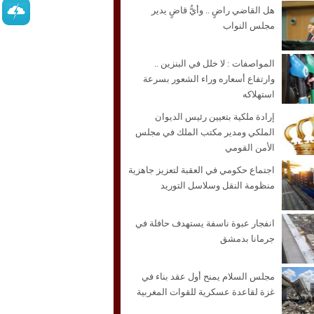
هل القاضي راضٍ .. وأيُّ قاضٍ يدير
مجلس النواب
المواصفات : لا خلل في البنزين ..
وارتفاع أسعاره وراء الشعور بسرعة
استهلاكه
إرادة ملكية بتعيين رئيس الديوان
الملكي ومدير مكتب الملك في مجلس
الأمن القومي
اجتماع حكومي في العقبة لتعزيز جاهزية
منظومة النقل وسلاسل التوريد
انفجار عبوة ناسفة يستهدف حافلة في
جرمانا بدمشق
مجلس السلام يمنح أول عقد بناء في
غزة لقاعدة عسكرية للقوات المغربية