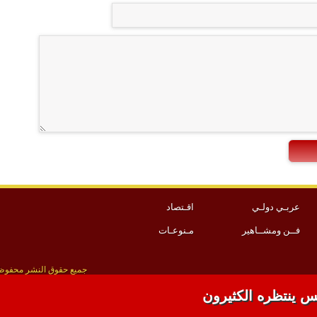
عربـي دولـي
اقـتصاد
فــن ومشــاهير
مـنوعـات
انتهاكات الإسرائيلية في قطاع غزة
جميع حقوق النشر محفوظة 
س ينتظره الكثيرون
برمجة و