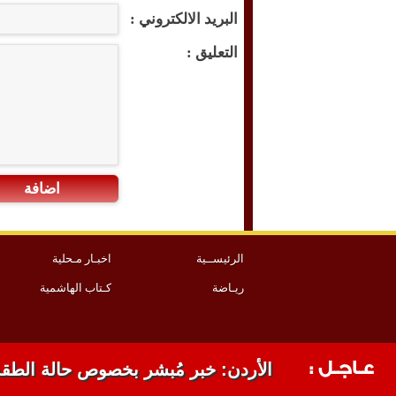
البريد الالكتروني :
التعليق :
اضافة
الرئيســية
اخبـار مـحلية
ريـاضة
كـتاب الهاشمية
الأردن ودول عربية وإسلامية يدينون ال
عـاجـل :
الأردن: خبر مُبشر بخصوص حالة الطق