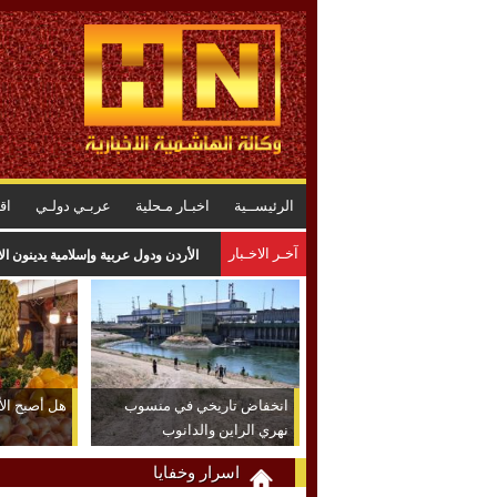
الرئيســية
اخبـار مـحلية
عربـي دولـي
اق
آخـر الاخـبار
الأردن ودول عربية وإسلامية يدينون ال
انخفاض تاريخي في منسوب
هل أصبح الأر
نهري الراين والدانوب
اسرار وخفايا