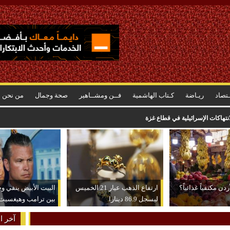
ـتصاد
ريـاضة
كـتاب الهاشمية
فــن ومشــاهير
صحة وجمال
من نحن
انتهاكات الإسرائيلية في قطاع غزة
دن مكتفياً غذائياً؟
ارتفاع الذهب عيار 21 الخميس
البيت الأبيض ينفي و
ليسجل 86.9 دينارا
بين ترامب وهيغسيث
آخر ال