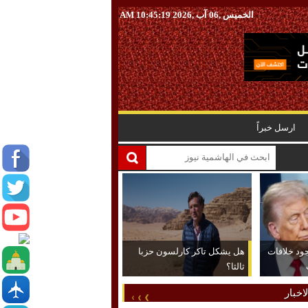
الخميس ,06 آب ,2026
10:45:20 AM
ارسل خبراً
جود خلافات
هل يشكل تاكر كارلسون حزبا
ثالثا؟
اخبار