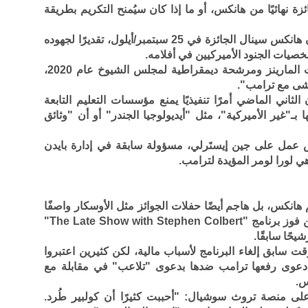
ة نهائيًا من هانكس، أو ما إذا كان سيُمنح التكريم بطريقة
وأعلنت لويست بوينت في يونيو/حزيران أن هانكس سينال الجائزة في 25 سبتمبر/أيلول، تقديرًا لجهوده
صيات الجنود الأميركيين في أفلامه.
آمي ماكغراث، المحاربة السابقة في قوات المارينز ومرشحة ديمقراطية لمجلس الشيوخ عام 2020،
ماشى مع ترامب".
لثاني الماضي أمرًا تنفيذيًا يمنع مؤسسات التعليم التابعة
بـ"غير الأميركية"، مثل "أيديولوجيا الجندر" أو أن "وثائق
عمل على جين إيستَرلي، مسؤولة سابقة في إدارة بايدن
 لورا لومر المؤيدة لترامب.
هانكس، بل هاجم أيضًا حفلات الجوائز مثل الأوسكار واصفًا
إياها بـ"المزيفة". وجاء ذلك بعد ساعات من فوز برنامج "The Late Show with Stephen Colbert"
ابق إلغاء البرنامج لأسباب مالية، لكن كثيرين اعتبروا
ة دعوى رفعها ترامب ضدها بدعوى "تلاعب" في مقابلة مع
س.
ا على منصة تروث سوشيال: "أحببت كثيرًا أن كولبير طُرد.