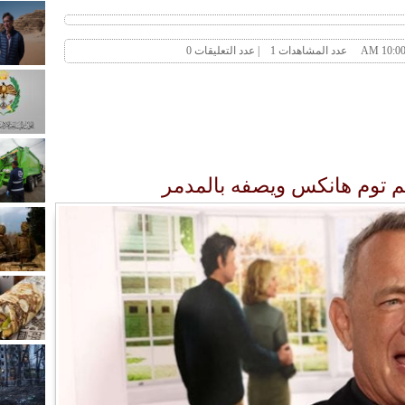
م توم هانكس ويصفه بالمدمر