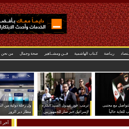
ـتصاد
ريـاضة
كـتاب الهاشمية
فــن ومشــاهير
صحة وجمال
من نحن
عب للغاية حالياً
لتواصل مع مجتبى
ترمب: فوز عبدول السيد الكاره
ول رحلة دولية من ال
لغاية حالياً
لإسرائيل خبر سار للجمهوريين
مطار دير الزور
آخر ال