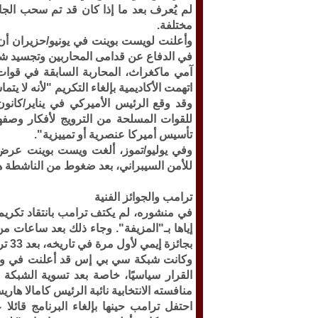
لم يُعرف بعد ما إذا كان قد تم سحب الجائز
مختلفة.
في الدفاع عن قدامى المحاربين وتجسيد شخ
اتهمت الأكاديمية بإلغاء التكريم "لأنه لا يت
وقد وقع الرئيس الأميركي في يناير/كانون ا
للقوات المسلحة من الترويج لأفكار وصفها 
تأسيس أميركا عنصرية أو تمييزية".
وفي يوليو/تموز، ألغت ويست بوينت عرض 
للأمن السيبراني، بعد ضغوط من الناشطة هي
ترامب والجوائز الفنية
في منشوره، لم يكتف ترامب بانتقاد تكريم 
بجائزة إيمي لأول مرة في تاريخه، بعد 33 ترشيحًا سابقًا.
وكانت شبكة سي بي إس قد أعلنت في وقت س
القرار سياسيًا، خاصة بعد تسوية الشبك
منافسته الانتخابية نائبة الرئيس كامالا هاري
احتفل ترامب حينها بإلغاء البرنامج قائل