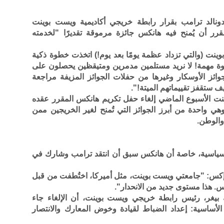
دونالد ترامب بقرار رابطة خريجي أكاديمية ويست بوينت
رر أن يُمنح فيه هانكس جائزة مرموقة تقديرًا "لخدمته
ينت (والتي تزداد عظمة يومًا بعد يوم!) اتخذت خطوة ذكية
وة مهمة! لا نريد مستلمين مدمرين ومتيقظين يحصلون على
 جوائز الأوسكار وغيرها من حفلات الجوائز المزيفة مراجعة
ف ستقفز تقييماتهم الميتة!".
ت الأسبوع الماضي إلغاء حفل تكريم هانكس المقرر عقده
هي واحدة من أبرز الجوائز التي تُمنح لغير الخريجين ممن
والوطن.
افع سياسية، خاصة أن هانكس سبق أن انتقد ترامب وشارك في
 إكس: "جامعتي ويست بوينت، مثل أميركا، اختُطفت من قبل
 بيغر، رئيس رابطة خريجي ويست بوينت، أن الإلغاء جاء
لأساسية: إعداد الضباط لقيادة وخوض المعارك والانتصار