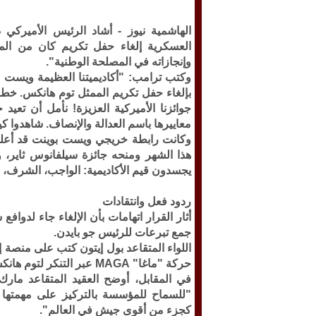
الهاشمية نيوز -
أشاد الرئيس الأميركي 
العسكرية إلغاء حفل تكريم كان من المق
وإنجازاته في المصلحة الوطنية".
وكتب ترامب: "أكاديميتنا العظيمة ويست بو
بإلغاء حفل تكريم الممثل توم هانكس. خط
جوائزنا الأميركية العزيزة! نأمل أن تعيد
معاييرها باسم العدالة والإنصاف. شاهدوا كي
وكانت رابطة خريجي ويست بوينت قد أعلن
هذا الشهر ومنحه جائزة سيلفانوس ثاير، و
يجسدون قيم الأكاديمية: الواجب، الشرف، 
ردود فعل وانتقادات
أثار القرار اتهامات بأن الإلغاء جاء لدو
جمع تبرعات للرئيس جو بايدن.
اللواء المتقاعد بول إيتون كتب على منصة
حركة "ماغا" MAGA عبر التنكر لتوم هانكس. هذا مستوى جديد من الانحدار".
في المقابل، أوضح العقيد المتقاعد مارك
"للسماح للمؤسسة بالتركيز على مهمتها ا
كجزء من أقوى جيش في العالم".