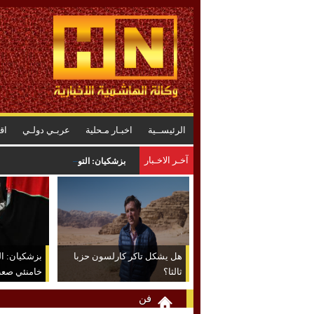
الرئيســية
اخبـار مـحلية
عربـي دولـي
اق
آخـر الاخـبار
بزشكيان: التواصل مع مجتبى خامنئي ص
هل يشكل تاكر كارلسون حزبا
بزشكيان: ا
ثالثا؟
خامنئي صعب ل
فن