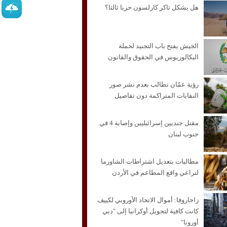
هل يشكل تاكر كارلسون حزبا ثالثا؟
الجيش يفتح باب التجنيد لحملة
البكالوريوس في الحقوق والقانون
رؤية عمّان تطالب بعدم نشر صور
النفايات المتراكمة دون تفاصيل
مقتل جنديين إسرائيليين وإصابة 4 في
جنوب لبنان
مطالبات بتعديل اشتراطات الشاورما
لتراعي واقع المطاعم في الأردن
زاخاروفا: أموال الاتحاد الأوروبي لكييف
كانت كافية لتحويل أوكرانيا إلى "دبي
أوروبا"