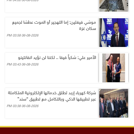
06-08-2026 04:00 PM
موشي فيغلين: إما التهجير أو الموت عطشا لجميع
سكان غزة
06-08-2026 03:58 PM
الأمير علي: شكراً فيفا .. لكننا لن نؤيد انفانتينو
06-08-2026 03:43 PM
شركة كهرباء إربد تطلق خدماتها الإلكترونية المتكاملة
عبر تطبيقها الذكي وبالتكامل مع تطبيق “سند”
06-08-2026 03:38 PM