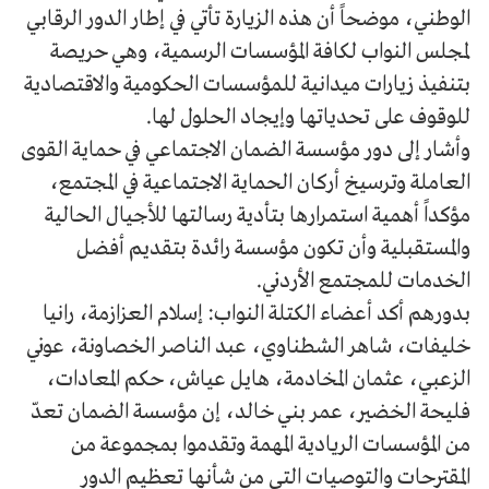
الوطني، موضحاً أن هذه الزيارة تأتي في إطار الدور الرقابي
لمجلس النواب لكافة المؤسسات الرسمية، وهي حريصة
بتنفيذ زيارات ميدانية للمؤسسات الحكومية والاقتصادية
للوقوف على تحدياتها وإيجاد الحلول لها.
وأشار إلى دور مؤسسة الضمان الاجتماعي في حماية القوى
العاملة وترسيخ أركان الحماية الاجتماعية في المجتمع،
مؤكداً أهمية استمرارها بتأدية رسالتها للأجيال الحالية
والمستقبلية وأن تكون مؤسسة رائدة بتقديم أفضل
الخدمات للمجتمع الأردني.
بدورهم أكد أعضاء الكتلة النواب: إسلام العزازمة، رانيا
خليفات، شاهر الشطناوي، عبد الناصر الخصاونة، عوني
الزعبي، عثمان المخادمة، هايل عياش، حكم المعادات،
فليحة الخضير، عمر بني خالد، إن مؤسسة الضمان تعدّ
من المؤسسات الريادية المهمة وتقدموا بمجموعة من
المقترحات والتوصيات التي من شأنها تعظيم الدور