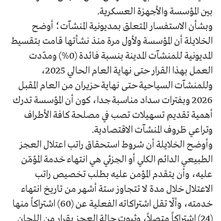
بين المؤسسة والأجهزة العسكرية.
وبشأن الاستفسار المتعلق بمديونية المنشآت؛ أوضح
الخلايلة أن المؤسسة ولأول مرة منذ نشأتها قامت بتقسيط
المديونية للمنشآت المدينة بنسبة فائدة (0%) ومدّدت
العمل بهذا القرار حتى نهاية العام الحالي 2025،
وللمنشآت السياحية حتى نهاية حزيران من العام المقبل
2026 وبفترات سداد مناسبة جدا، كون أن المؤسسة تدرك
أهمية تقديم تسهيلات تصب في مصلحة كافة الأطراف
وتراعي ظروف المنشآت الاقتصادية.
وأوضح الخلايلة أن شروط استحقاق راتب اعتلال العجز
الطبيعي الدائم الكلي أو الجزئي هي انتهاء خدمة المؤمّن
عليه، وأن يتقدم المؤمن عليه بطلب تخصيص راتب
الاعتلال خلال مدة لا تتجاوز ستة أشهر من تاريخ انتهاء
خدمته، وألّا تقل اشتراكاته الفعلية عن (60) اشتراكاً منها
(24) اشتراكاً متصلاً، وثبوت حالة العجز بقرار من اللجان