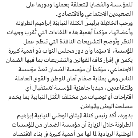
للمؤسسة والقضايا المتعلقة بعملها ودورها على
الصعيدين الاجتماعي والاقتصادي.
ورحب الخلايلة برئيس الكتلة النيابيّة إبراهيم الطراونة
وأعضائها، مؤكداً أهمية هذه اللقاءات التي تُقرب وجهات
النظر وتُوضح التشريعات النافذة التي تنظم عمل
المؤسسة، لا سيّما وأن دور مجلس النواب ذو أهمية كبيرة
يكمن في إقرار كافة القوانين والتشريعات بما فيها الضمان
الاجتماعي، مؤكداً أن مؤسسة الضمان تعدّ مؤسسة
الناس وهي بمثابة صمّام أمان للوطن والقوى العاملة
والمتقاعدين، مبديا جاهزية المؤسسة لاستقبال أي
اقتراحات أو توصيات من مختلف الكُتل النيابية بما يخدم
مصلحة الوطن والمواطن.
بدوره، أكد رئيس كتلة الميثاق الوطني النيابية إبراهيم
الطراونة خلال الزيارة أن مؤسسة الضمان من المؤسسات
الوطنية الريادية لما لها من أهمية كبيرة في بناء الاقتصاد