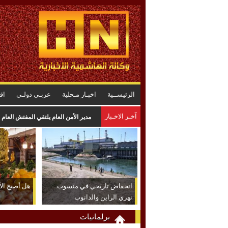
الرئيســية
اخبـار مـحلية
عربـي دولـي
اق
آخـر الاخـبار
مدير الأمن العام يلتقي المفتش العام 
انخفاض تاريخي في منسوب
هل أصبح الأر
نهري الراين والدانوب
برلمانيات