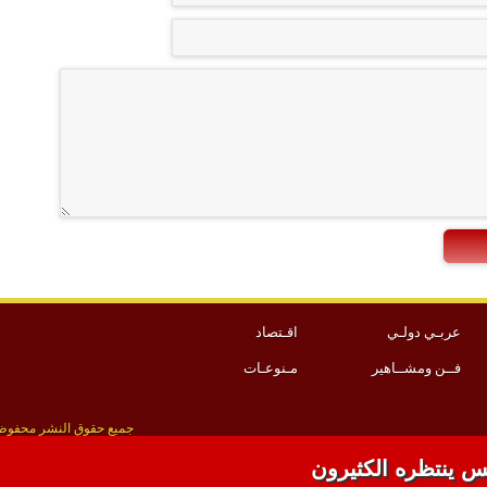
عربـي دولـي
اقـتصاد
فــن ومشــاهير
مـنوعـات
جميع حقوق النشر محفوظة 
س ينتظره الكثيرون
برمجة و