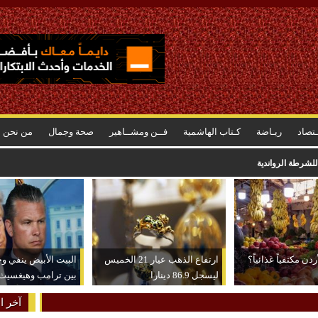
ـتصاد
ريـاضة
كـتاب الهاشمية
فــن ومشــاهير
صحة وجمال
من نحن
للشرطة الرواندية
دن مكتفياً غذائياً؟
ارتفاع الذهب عيار 21 الخميس
البيت الأبيض ينفي و
ليسجل 86.9 دينارا
بين ترامب وهيغسيث
آخر ال