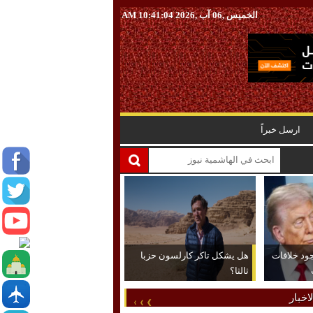
الخميس ,06 آب ,2026
10:41:05 AM
ارسل خبراً
جود خلافات
هل يشكل تاكر كارلسون حزبا
ثالثا؟
اخبار