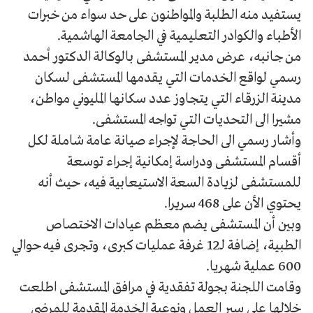
يستفيد منه الطلبة والمواطنون على حد سواء من خبرات
الأطباء والكوادر التعليمية في الجامعة الهاشمية.
من جانبه، عرض مدير المستشفى بالوكالة الدكتور أحمد
رسمي لواقع الخدمات التي يقدمها المستشفى لسكان
مدينة الزرقاء التي يتجاوز عدد سكانها المليوني مواطن،
مشيرا الى التحديات التي تواجه المستشفى.
وأشار رسمي الى الحاجة لإجراء صيانة عامة شاملة لكل
أقسام المستشفى ودراسة إمكانية إجراء توسعة
للمستشفى لزيادة السعة الاستيعابية فيه، حيث أنه
يحتوي الأن على 468 سريرا.
وبين أن المستشفى يضم معظم عيادات الاختصاص
الطبية، إضافة لـ12 غرفة عمليات كبرى، وتجرى فيه حوالي
600 عملية شهريا.
وقامت اللجنة بجولة تفقدية في مرافق المستشفى اطلعت
خلالها على سير العمل ونوعية الخدمة المقدمة للمرضى