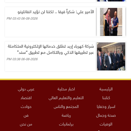
الأمير علي: شكراً فيفا .. لكننا لن نؤيد انفانتينو
06-08-2026 03:43 PM
شركة كهرباء إربد تطلق خدماتها الإلكترونية المتكاملة
عبر تطبيقها الذكي وبالتكامل مع تطبيق “سند”
06-08-2026 03:38 PM
الرئيسية
اخبار محلية
عربي دولي
كتابنا
التعليم والتعليم العالي
اقتصاد
اسرار وخفايا
المجتمع والناس
حوادث
صحة وجمال
رياضة
فن
الوفيات
برلمانيات
من نحن