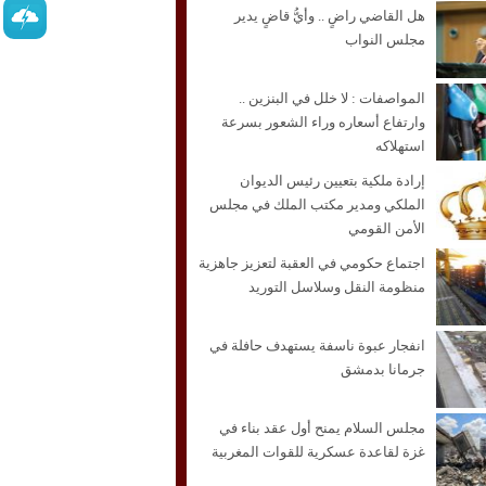
هل القاضي راضٍ .. وأيُّ قاضٍ يدير
مجلس النواب
المواصفات : لا خلل في البنزين ..
وارتفاع أسعاره وراء الشعور بسرعة
استهلاكه
إرادة ملكية بتعيين رئيس الديوان
الملكي ومدير مكتب الملك في مجلس
الأمن القومي
اجتماع حكومي في العقبة لتعزيز جاهزية
منظومة النقل وسلاسل التوريد
انفجار عبوة ناسفة يستهدف حافلة في
جرمانا بدمشق
مجلس السلام يمنح أول عقد بناء في
غزة لقاعدة عسكرية للقوات المغربية