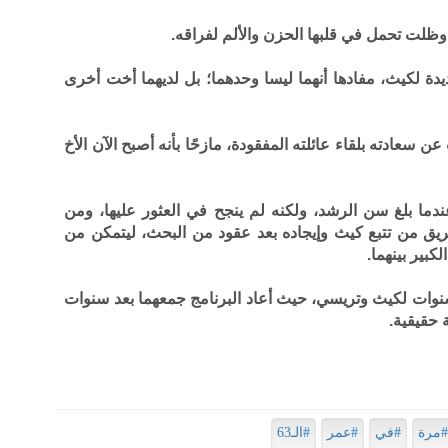
ا وظلت تحمل في قلبها الحزن والألم لفراقه.
ة لكيث، مفادها أنهما ليسا وحدهما؛ بل لديهما أخت أخرى
سعادته بلقاء عائلته المفقودة، مازحًا بأنه أصبح الآن الأخ
دما بلغ سن الرشد، ولكنه لم ينجح في العثور عليها، ومن
فريق من تتبع كيث وإيجاده بعد عقود من البحث، ليتمكن من
كبير بينهما.
سنوات لكيث وتريسي، حيث أعاد البرنامج جمعهما بعد سنوات
ة حقيقية.
#مرة
#في
#عمر
#الـ63