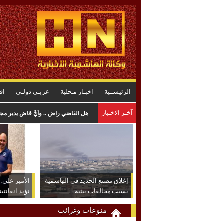
الرئيســية
اخبـار مـحلية
عربـي دولـي
اق
آخـر الاخـبار
المواصفات : لا خلل في البنزين .. وا
إغلاق مصنع الحديد في الهاشمية
الأمير علي: ش
بسبب مخالفات بيئية
نؤيد انفانتين
منوعات وغرائب