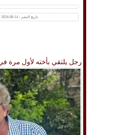
تاريخ النشر - 14-08-2024 10:41 AM عدد المشاهدات 1 | عدد التعليقات 0
رجل يلتقي بأخته لأول مرة في عمر ا