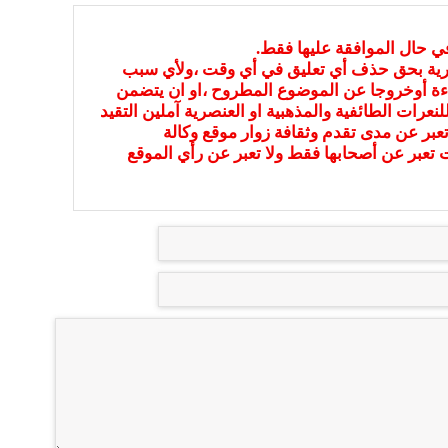
في حال الموافقة عليها فقط.
بارية بحق حذف أي تعليق في أي وقت ،ولأي سبب
ءة أوخروجا عن الموضوع المطروح ،او ان يتضمن
نعرات الطائفية والمذهبية او العنصرية آملين التقيد
عبر عن مدى تقدم وثقافة زوار موقع وكالة
ات تعبر عن أصحابها فقط ولا تعبر عن رأي الموقع