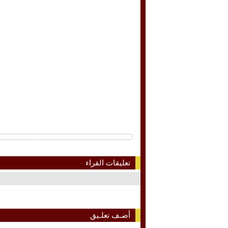
تعليقات القراء
أضـف تعلـيق