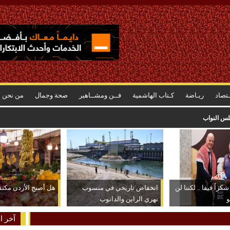
ـتصاد
ريـاضة
كـتاب الهاشمية
فــن ومشــاهير
صحة وجمال
من نحن
رتفاع أسعاره وراء الشعور بسرعة استهلاكه
كراً فيفا .. لكننا لن
انخفاض تاريخي في منسوب
هل أصبح الأردن مكتفياً
و
نهري الراين والدانوب
آخر ال