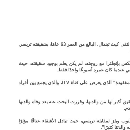
في لحظة عاطفية مؤثرة، التقى كيث تيندال، البالغ من العمر 63 عامًا، بشقيقته تريسي
كس بإنجلترا مع زوجته، لم يكن يعلم بوجود شقيقته، حيث
ني عندما كان عمره أسبوعًا واحدًا فقط.
ظهر اللقاء في حلقة من برنامج "العائلة المفقودة" الذي يعرض على قناة ITV، والذي يجمع بين أفراد
أكبر لها من والدتها، وقررت البحث عنه بعد وفاة والدتها
وب ويلز لمقابلة تريسي، حيث تبادل الأشقاء عناقًا مؤثرًا
لدتنا كثيرًا".